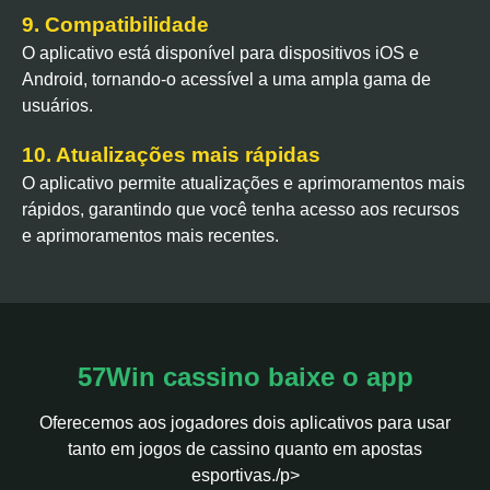
9. Compatibilidade
O aplicativo está disponível para dispositivos iOS e
Android, tornando-o acessível a uma ampla gama de
usuários.
10. Atualizações mais rápidas
O aplicativo permite atualizações e aprimoramentos mais
rápidos, garantindo que você tenha acesso aos recursos
e aprimoramentos mais recentes.
57Win cassino baixe o app
Oferecemos aos jogadores dois aplicativos para usar
tanto em jogos de cassino quanto em apostas
esportivas./p>