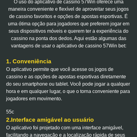
O uso do aplicativo de cassino 57Win oferece uma
maneira conveniente e flexível de aproveitar seus jogos
de cassino favoritos e opções de apostas esportivas. É
uma ótima opção para jogadores que preferem jogar em
seus dispositivos móveis e querem ter a experiência do
cassino na ponta dos dedos. Aqui estão algumas das
vantagens de usar o aplicativo de cassino 57Win bet:
1. Conveniência
O aplicativo permite que você acesse os jogos de
cassino e as opções de apostas esportivas diretamente
do seu smartphone ou tablet. Você pode jogar a qualquer
hora e em qualquer lugar, o que o torna conveniente para
jogadores em movimento.
55c
2.Interface amigável ao usuário
O aplicativo foi projetado com uma interface amigável,
facilitando a navegação e a localização rápida de seus