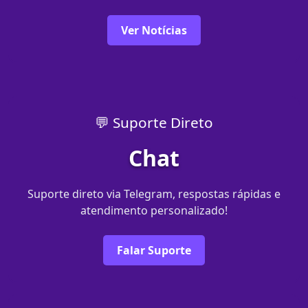
Ver Notícias
💬 Suporte Direto
Chat
Suporte direto via Telegram, respostas rápidas e
atendimento personalizado!
Falar Suporte