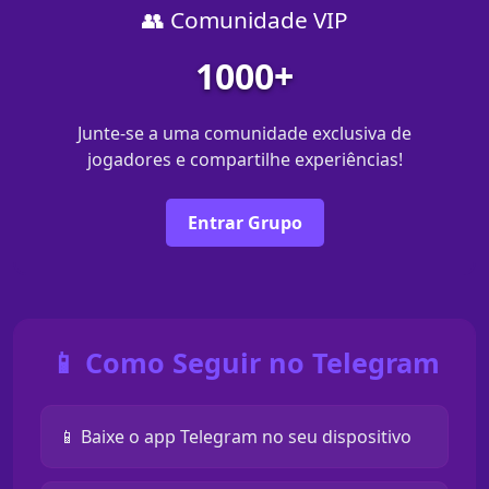
👥 Comunidade VIP
1000+
Junte-se a uma comunidade exclusiva de
jogadores e compartilhe experiências!
Entrar Grupo
📱 Como Seguir no Telegram
📱 Baixe o app Telegram no seu dispositivo