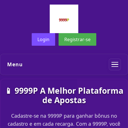
Login
Registrar-se
Menu
📱 9999P A Melhor Plataforma
de Apostas
Cadastre-se na 9999P para ganhar bônus no
cadastro e em cada recarga. Com a 9999P, você