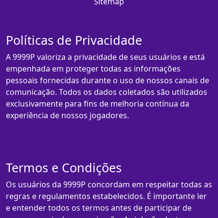
Sitemap
Políticas de Privacidade
A 9999P valoriza a privacidade de seus usuários e está
empenhada em proteger todas as informações
pessoais fornecidas durante o uso de nossos canais de
comunicação. Todos os dados coletados são utilizados
exclusivamente para fins de melhoria contínua da
experiência de nossos jogadores.
Termos e Condições
Os usuários da 9999P concordam em respeitar todas as
regras e regulamentos estabelecidos. É importante ler
e entender todos os termos antes de participar de