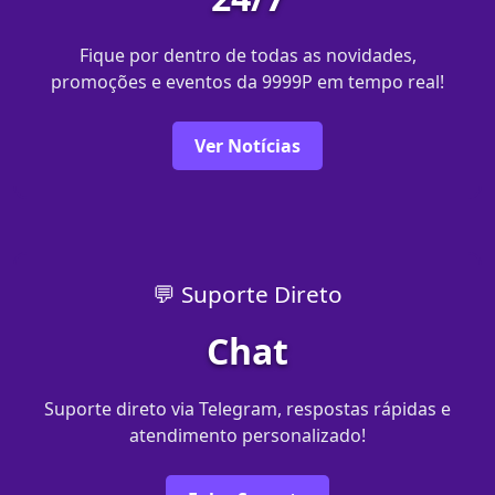
Fique por dentro de todas as novidades,
promoções e eventos da 9999P em tempo real!
Ver Notícias
💬 Suporte Direto
Chat
Suporte direto via Telegram, respostas rápidas e
atendimento personalizado!