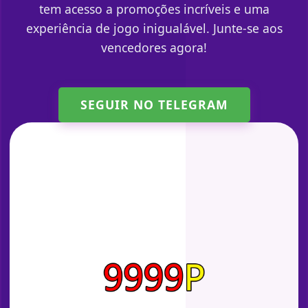
tem acesso a promoções incríveis e uma
experiência de jogo inigualável. Junte-se aos
vencedores agora!
SEGUIR NO TELEGRAM