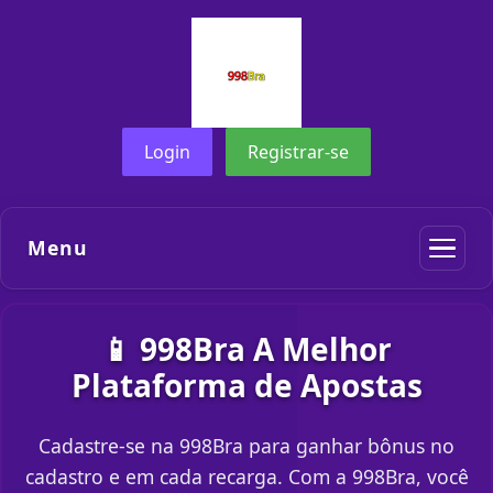
Login
Registrar-se
Menu
📱 998Bra A Melhor
Plataforma de Apostas
Cadastre-se na 998Bra para ganhar bônus no
cadastro e em cada recarga. Com a 998Bra, você