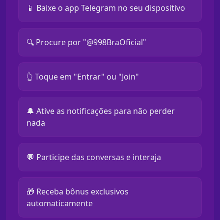
📱 Baixe o app Telegram no seu dispositivo
🔍 Procure por "@998BraOficial"
👆 Toque em "Entrar" ou "Join"
🔔 Ative as notificações para não perder
nada
💬 Participe das conversas e interaja
🎁 Receba bônus exclusivos
automaticamente