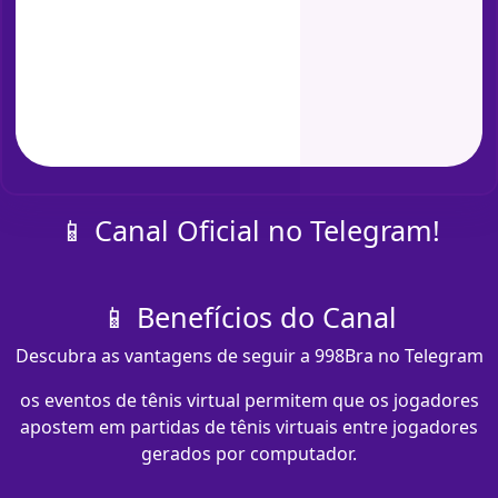
📱 Canal Oficial no Telegram!
📱 Benefícios do Canal
Descubra as vantagens de seguir a 998Bra no Telegram
os eventos de tênis virtual permitem que os jogadores
apostem em partidas de tênis virtuais entre jogadores
gerados por computador.