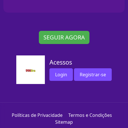
SEGUIR AGORA
Acessos
Login
Registrar-se
Políticas de Privacidade
Termos e Condições
Sitemap