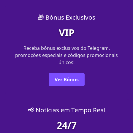
🎁 Bônus Exclusivos
VIP
Receba bônus exclusivos do Telegram,
promoções especiais e códigos promocionais
únicos!
Ver Bônus
📢 Notícias em Tempo Real
24/7