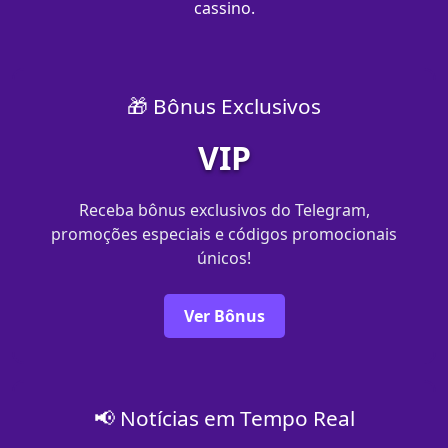
cassino.
🎁 Bônus Exclusivos
VIP
Receba bônus exclusivos do Telegram,
promoções especiais e códigos promocionais
únicos!
Ver Bônus
📢 Notícias em Tempo Real