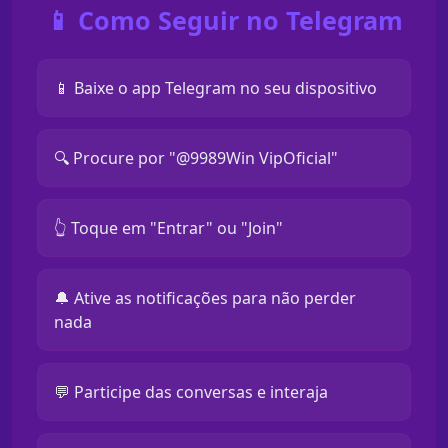
📱 Como Seguir no Telegram
📱 Baixe o app Telegram no seu dispositivo
🔍 Procure por "@9989Win VipOficial"
👆 Toque em "Entrar" ou "Join"
🔔 Ative as notificações para não perder
nada
💬 Participe das conversas e interaja