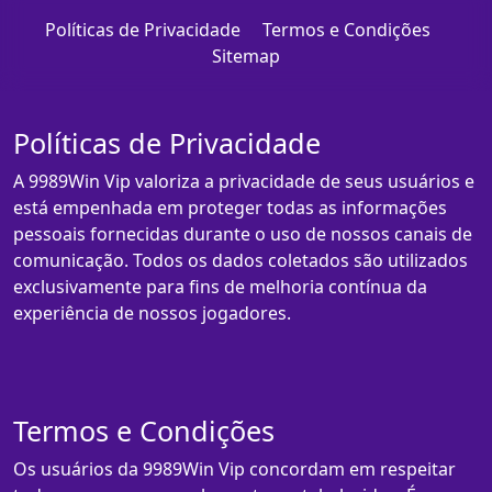
Políticas de Privacidade
Termos e Condições
Sitemap
Políticas de Privacidade
A 9989Win Vip valoriza a privacidade de seus usuários e
está empenhada em proteger todas as informações
pessoais fornecidas durante o uso de nossos canais de
comunicação. Todos os dados coletados são utilizados
exclusivamente para fins de melhoria contínua da
experiência de nossos jogadores.
Termos e Condições
Os usuários da 9989Win Vip concordam em respeitar