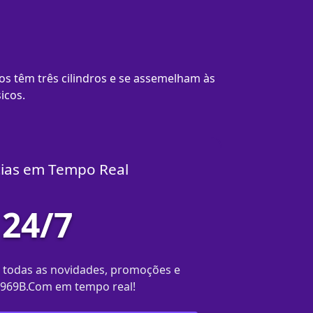
s têm três cilindros e se assemelham às
icos.
cias em Tempo Real
24/7
e todas as novidades, promoções e
 969B.Com em tempo real!