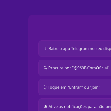
📱 Baixe o app Telegram no seu disp
🔍 Procure por "@969B.ComOficial"
👆 Toque em "Entrar" ou "Join"
🔔 Ative as notificações para não p