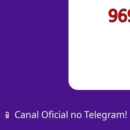
📱 Canal Oficial no Telegram!