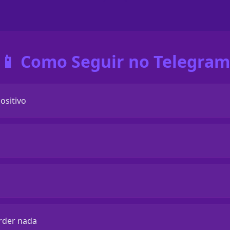
📱 Como Seguir no Telegram
ositivo
erder nada