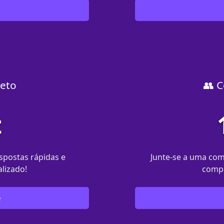
reto
👥 
t
espostas rápidas e
Junte-se a uma com
lizado!
compa
e