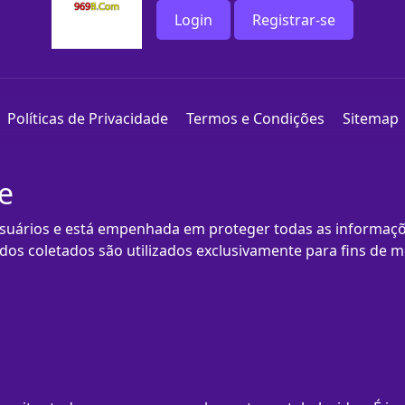
Login
Registrar-se
Políticas de Privacidade
Termos e Condições
Sitemap
de
 usuários e está empenhada em proteger todas as informaçõ
os coletados são utilizados exclusivamente para fins de m