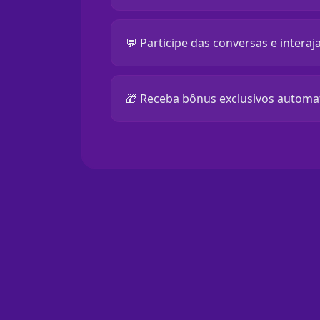
💬 Participe das conversas e interaj
🎁 Receba bônus exclusivos autom