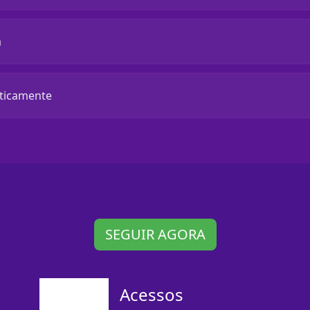
a
aticamente
SEGUIR AGORA
Acessos