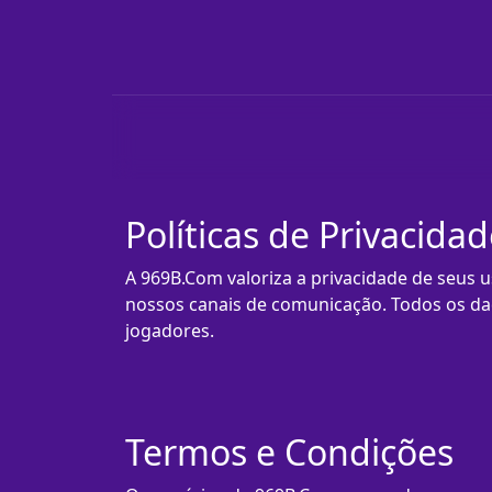
Políticas de Privacida
A 969B.Com valoriza a privacidade de seus
nossos canais de comunicação. Todos os dad
jogadores.
Termos e Condições