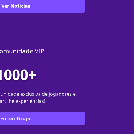
Ver Notícias
Comunidade VIP
1000+
unidade exclusiva de jogadores e
rtilhe experiências!
Entrar Grupo