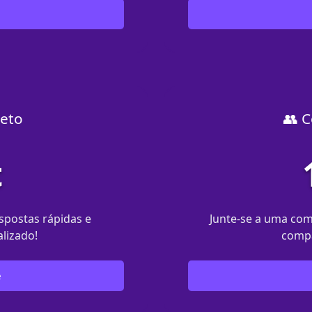
reto
👥 
t
espostas rápidas e
Junte-se a uma com
lizado!
compa
e