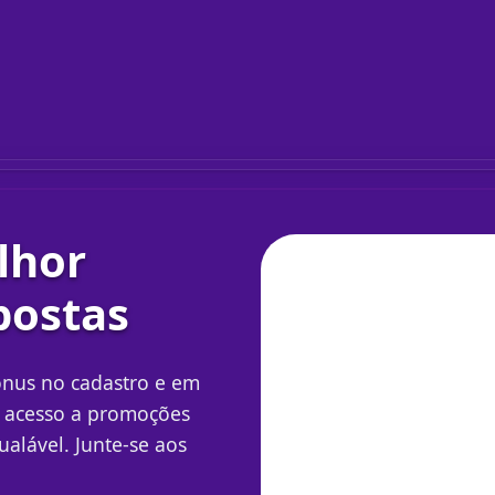
lhor
postas
ônus no cadastro e em
m acesso a promoções
ualável. Junte-se aos