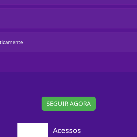
a
aticamente
SEGUIR AGORA
Acessos