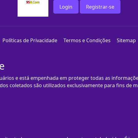
Login
Registrar-se
Políticas de Privacidade
Termos e Condições
Sitemap
de
suários e está empenhada em proteger todas as informaçõe
os coletados são utilizados exclusivamente para fins de m