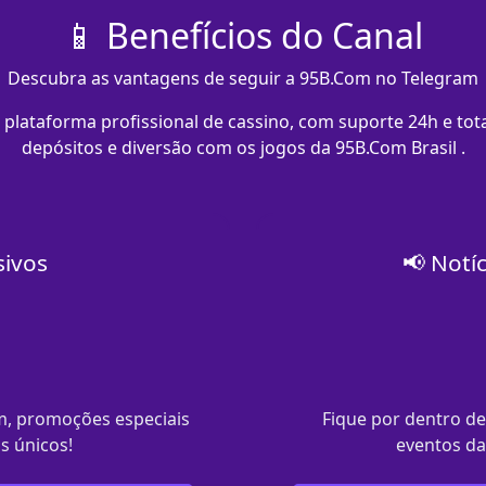
📱 Benefícios do Canal
Descubra as vantagens de seguir a 95B.Com no Telegram
plataforma profissional de cassino, com suporte 24h e tota
depósitos e diversão com os jogos da 95B.Com Brasil .
sivos
📢 Notí
m, promoções especiais
Fique por dentro d
s únicos!
eventos da