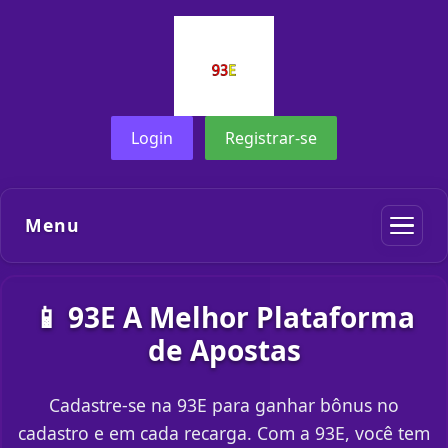
Login
Registrar-se
Menu
📱 93E A Melhor Plataforma
de Apostas
Cadastre-se na 93E para ganhar bônus no
cadastro e em cada recarga. Com a 93E, você tem