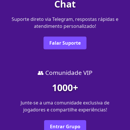
Chat
Suporte direto via Telegram, respostas rápidas e
atendimento personalizado!
Falar Suporte
👥 Comunidade VIP
1000+
Junte-se a uma comunidade exclusiva de
jogadores e compartilhe experiências!
Entrar Grupo