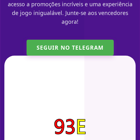
acesso a promoções incríveis e uma experiência
de jogo inigualável. Junte-se aos vencedores
agora!
SEGUIR NO TELEGRAM