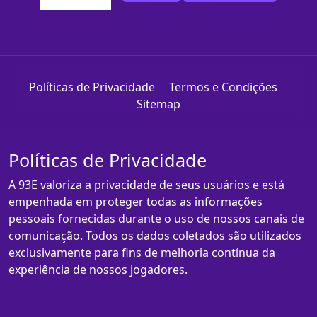
Políticas de Privacidade
Termos e Condições
Sitemap
Políticas de Privacidade
A 93E valoriza a privacidade de seus usuários e está
empenhada em proteger todas as informações
pessoais fornecidas durante o uso de nossos canais de
comunicação. Todos os dados coletados são utilizados
exclusivamente para fins de melhoria contínua da
experiência de nossos jogadores.