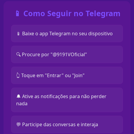
📱 Como Seguir no Telegram
📱 Baixe o app Telegram no seu dispositivo
🔍 Procure por "@9191VOficial"
👆 Toque em "Entrar" ou "Join"
🔔 Ative as notificações para não perder
nada
💬 Participe das conversas e interaja