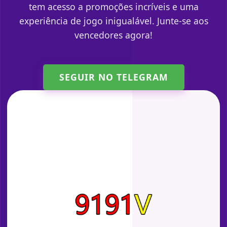
tem acesso a promoções incríveis e uma
experiência de jogo inigualável. Junte-se aos
vencedores agora!
SEGUIR NO TELEGRAM