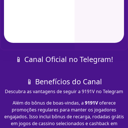
📱 Canal Oficial no Telegram!
📱 Benefícios do Canal
Descubra as vantagens de seguir a 9191V no Telegram
Além do bônus de boas-vindas, a
9191V
oferece
promoções regulares para manter os jogadores
engajados. Isso inclui bônus de recarga, rodadas grátis
em jogos de cassino selecionados e cashback em