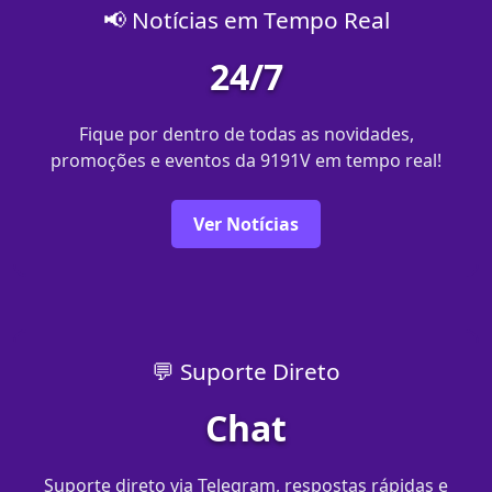
📢 Notícias em Tempo Real
24/7
Fique por dentro de todas as novidades,
promoções e eventos da 9191V em tempo real!
Ver Notícias
💬 Suporte Direto
Chat
Suporte direto via Telegram, respostas rápidas e