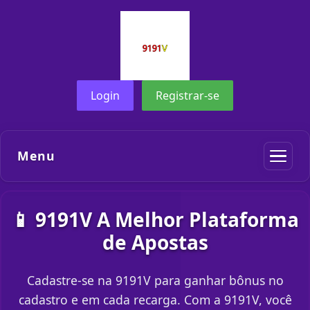
Login
Registrar-se
Menu
📱 9191V A Melhor Plataforma
de Apostas
Cadastre-se na 9191V para ganhar bônus no
cadastro e em cada recarga. Com a 9191V, você