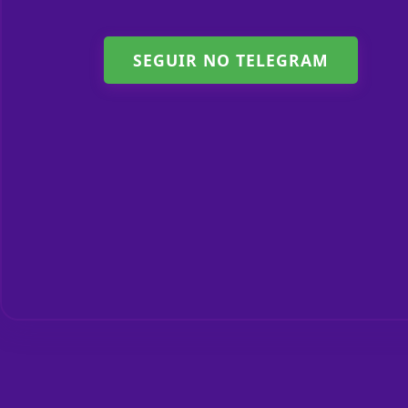
SEGUIR NO TELEGRAM