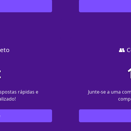
reto
👥 
t
espostas rápidas e
Junte-se a uma com
lizado!
compa
e