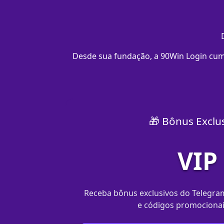
Desde sua fundação, a 90Win Login cum
🎁 Bônus Exclu
VIP
Receba bônus exclusivos do Telegra
e códigos promocionai