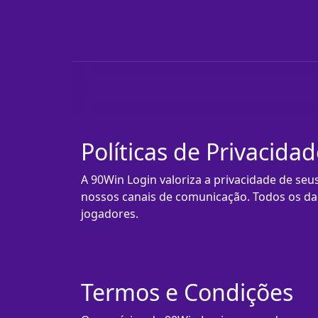
Políticas de Privacida
A 90Win Login valoriza a privacidade de se
nossos canais de comunicação. Todos os dad
jogadores.
Termos e Condições