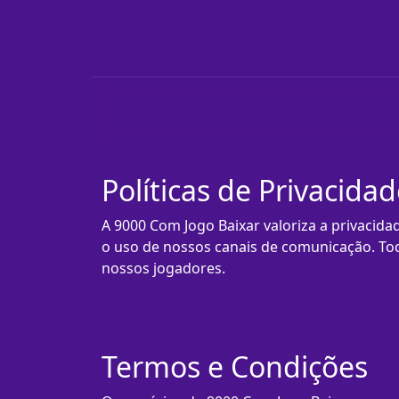
Políticas de Privacida
A 9000 Com Jogo Baixar valoriza a privacid
o uso de nossos canais de comunicação. Tod
nossos jogadores.
Termos e Condições