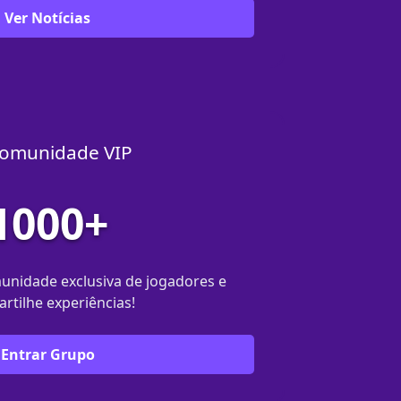
Ver Notícias
Comunidade VIP
1000+
unidade exclusiva de jogadores e
rtilhe experiências!
Entrar Grupo