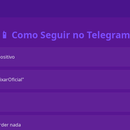
📱 Como Seguir no Telegram
ositivo
xarOficial"
erder nada