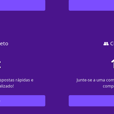
reto
👥 
t
espostas rápidas e
Junte-se a uma com
lizado!
compa
e