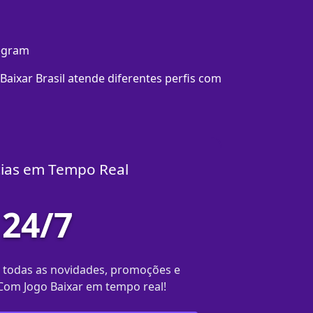
legram
aixar Brasil atende diferentes perfis com
cias em Tempo Real
24/7
e todas as novidades, promoções e
Com Jogo Baixar em tempo real!