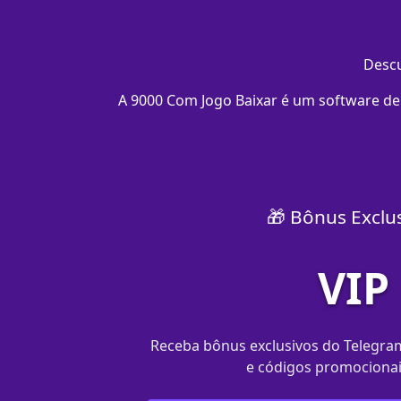
Descu
A 9000 Com Jogo Baixar é um software de 
🎁 Bônus Exclu
VIP
Receba bônus exclusivos do Telegra
e códigos promocionai