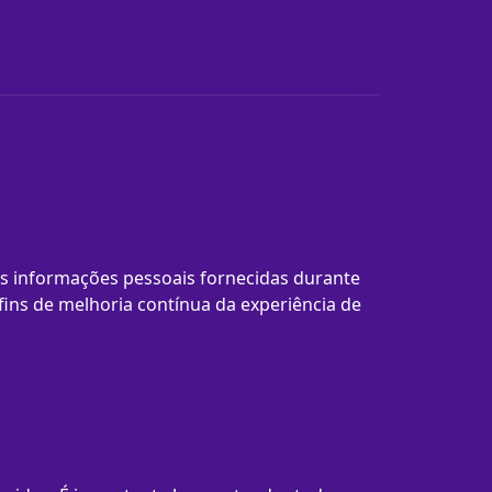
as informações pessoais fornecidas durante
fins de melhoria contínua da experiência de