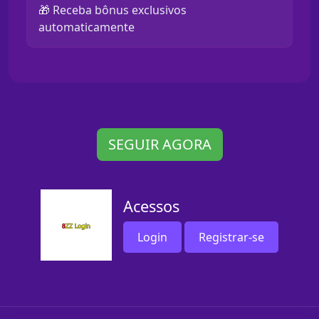
🎁 Receba bônus exclusivos
automaticamente
SEGUIR AGORA
Acessos
Login
Registrar-se