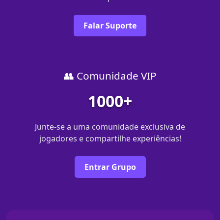
Falar Suporte
👥 Comunidade VIP
1000+
Junte-se a uma comunidade exclusiva de
jogadores e compartilhe experiências!
Entrar Grupo