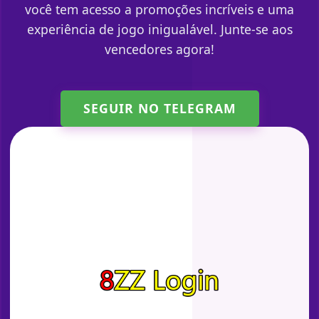
você tem acesso a promoções incríveis e uma
experiência de jogo inigualável. Junte-se aos
vencedores agora!
SEGUIR NO TELEGRAM