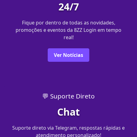
24/7
Fique por dentro de todas as novidades,
promoções e eventos da 8ZZ Login em tempo
real!
Ver Notícias
💬 Suporte Direto
Chat
Suporte direto via Telegram, respostas rápidas e
atendimento personalizado!