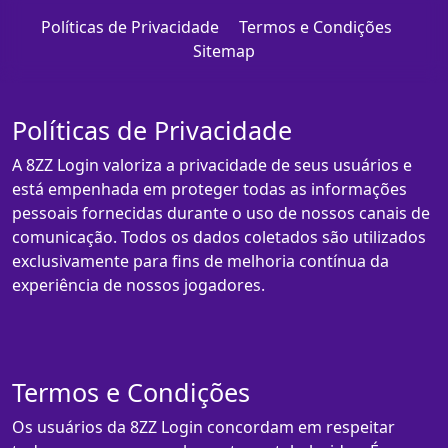
Políticas de Privacidade
Termos e Condições
Sitemap
Políticas de Privacidade
A 8ZZ Login valoriza a privacidade de seus usuários e
está empenhada em proteger todas as informações
pessoais fornecidas durante o uso de nossos canais de
comunicação. Todos os dados coletados são utilizados
exclusivamente para fins de melhoria contínua da
experiência de nossos jogadores.
Termos e Condições
Os usuários da 8ZZ Login concordam em respeitar