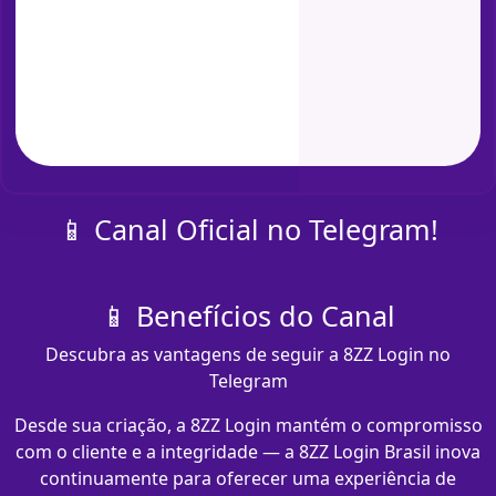
📱 Canal Oficial no Telegram!
📱 Benefícios do Canal
Descubra as vantagens de seguir a 8ZZ Login no
Telegram
Desde sua criação, a 8ZZ Login mantém o compromisso
com o cliente e a integridade — a 8ZZ Login Brasil inova
continuamente para oferecer uma experiência de