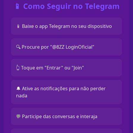
📱 Como Seguir no Telegram
📱 Baixe o app Telegram no seu dispositivo
🔍 Procure por "@8ZZ LoginOficial"
👆 Toque em "Entrar" ou "Join"
🔔 Ative as notificações para não perder
nada
💬 Participe das conversas e interaja