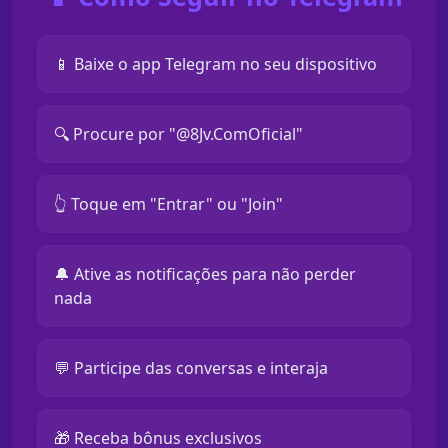
📱 Baixe o app Telegram no seu dispositivo
🔍 Procure por "@8Jv.ComOficial"
👆 Toque em "Entrar" ou "Join"
🔔 Ative as notificações para não perder
nada
💬 Participe das conversas e interaja
🎁 Receba bônus exclusivos