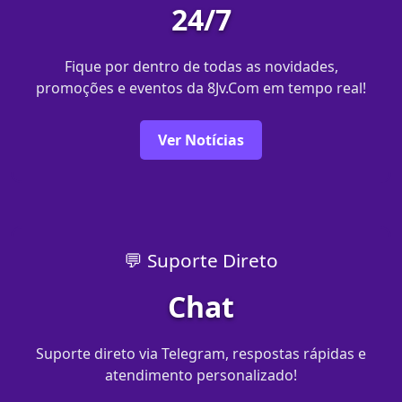
24/7
Fique por dentro de todas as novidades,
promoções e eventos da 8Jv.Com em tempo real!
Ver Notícias
💬 Suporte Direto
Chat
Suporte direto via Telegram, respostas rápidas e
atendimento personalizado!