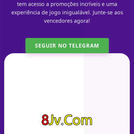
tem acesso a promoções incríveis e uma
experiência de jogo inigualável. Junte-se aos
vencedores agora!
SEGUIR NO TELEGRAM