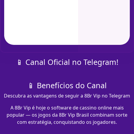
📱 Canal Oficial no Telegram!
📱 Benefícios do Canal
Descubra as vantagens de seguir a 8Br Vip no Telegram
A 8Br Vip é hoje o software de cassino online mais
popular — os jogos da 8Br Vip Brasil combinam sorte
com estratégia, conquistando os jogadores.