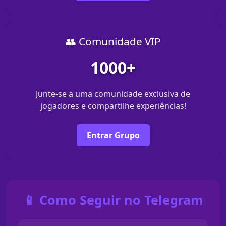
👥 Comunidade VIP
1000+
Junte-se a uma comunidade exclusiva de
jogadores e compartilhe experiências!
Entrar Grupo
📱 Como Seguir no Telegram