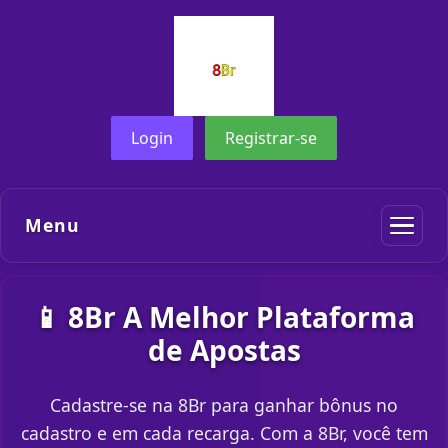
Login
Registrar-se
Menu
📱 8Br A Melhor Plataforma
de Apostas
Cadastre-se na 8Br para ganhar bônus no
cadastro e em cada recarga. Com a 8Br, você tem