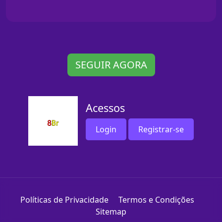
SEGUIR AGORA
Acessos
Login
Registrar-se
Políticas de Privacidade
Termos e Condições
Sitemap