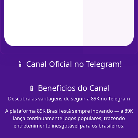
📱 Canal Oficial no Telegram!
📱 Benefícios do Canal
Descubra as vantagens de seguir a 89K no Telegram
A plataforma 89K Brasil está sempre inovando — a 89K
lança continuamente jogos populares, trazendo
entretenimento inesgotável para os brasileiros.