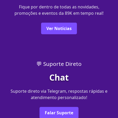
Fique por dentro de todas as novidades,
promoções e eventos da 89K em tempo real!
Ver Notícias
💬 Suporte Direto
Chat
Suporte direto via Telegram, respostas rápidas e
atendimento personalizado!
Falar Suporte