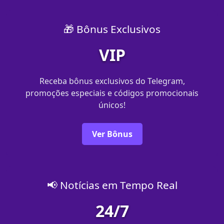
🎁 Bônus Exclusivos
VIP
Receba bônus exclusivos do Telegram,
promoções especiais e códigos promocionais
únicos!
Ver Bônus
📢 Notícias em Tempo Real
24/7