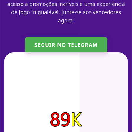
acesso a promoções incríveis e uma experiência
de jogo inigualável. Junte-se aos vencedores
agora!
SEGUIR NO TELEGRAM