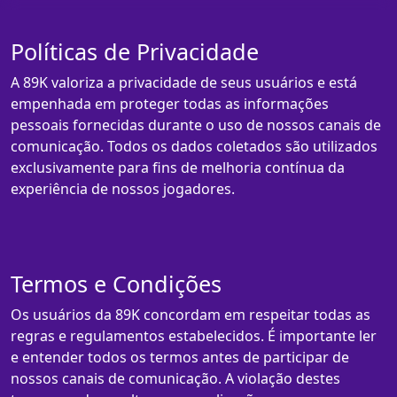
Políticas de Privacidade
A 89K valoriza a privacidade de seus usuários e está
empenhada em proteger todas as informações
pessoais fornecidas durante o uso de nossos canais de
comunicação. Todos os dados coletados são utilizados
exclusivamente para fins de melhoria contínua da
experiência de nossos jogadores.
Termos e Condições
Os usuários da 89K concordam em respeitar todas as
regras e regulamentos estabelecidos. É importante ler
e entender todos os termos antes de participar de
nossos canais de comunicação. A violação destes