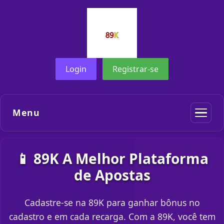
Login
Registrar-se
Menu
📱 89K A Melhor Plataforma
de Apostas
Cadastre-se na 89K para ganhar bônus no
cadastro e em cada recarga. Com a 89K, você tem