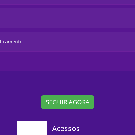
a
aticamente
SEGUIR AGORA
Acessos