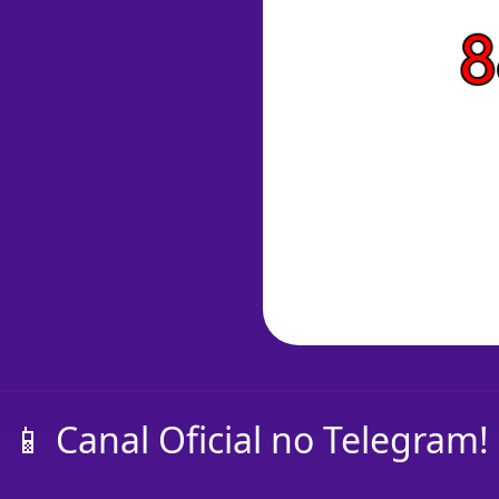
📱 Canal Oficial no Telegram!