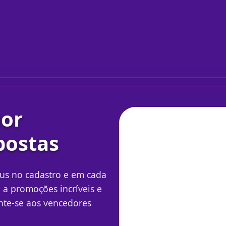
hor
postas
us no cadastro e em cada
 a promoções incríveis e
unte-se aos vencedores