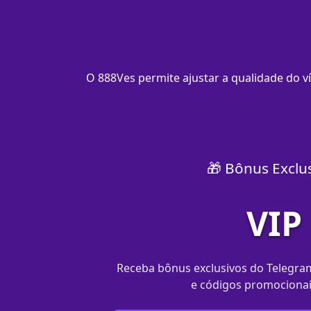
O 888Ves permite ajustar a qualidade do víd
🎁 Bônus Exclu
VIP
Receba bônus exclusivos do Telegra
e códigos promocionai