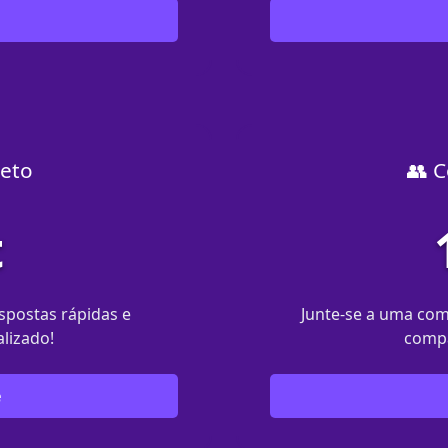
reto
👥 
t
espostas rápidas e
Junte-se a uma com
lizado!
compa
e