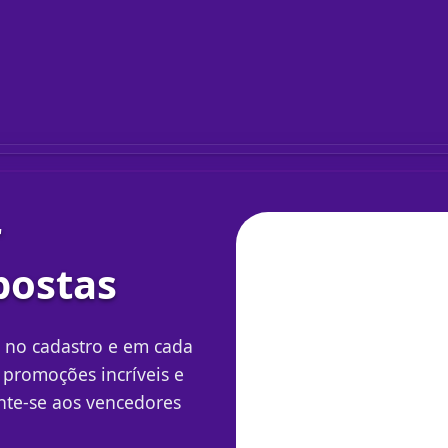
r
postas
 no cadastro e em cada
 promoções incríveis e
unte-se aos vencedores