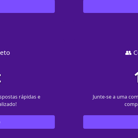
reto
👥 
t
espostas rápidas e
Junte-se a uma com
lizado!
compa
e