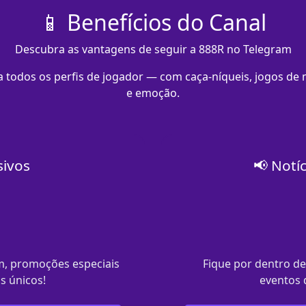
📱 Benefícios do Canal
Descubra as vantagens de seguir a 888R no Telegram
a todos os perfis de jogador — com caça-níqueis, jogos de
e emoção.
sivos
📢 Notí
m, promoções especiais
Fique por dentro d
s únicos!
eventos 