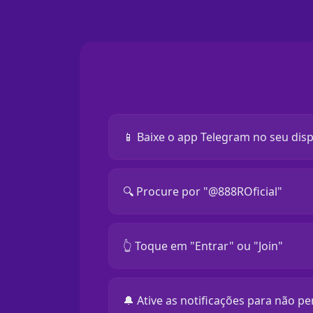
📱 Baixe o app Telegram no seu disp
🔍 Procure por "@888ROficial"
👆 Toque em "Entrar" ou "Join"
🔔 Ative as notificações para não p