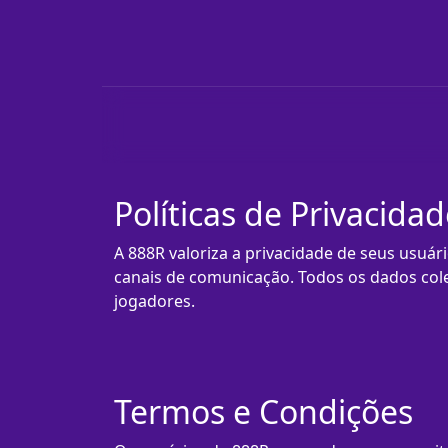
Políticas de Privacida
A 888R valoriza a privacidade de seus usuá
canais de comunicação. Todos os dados cole
jogadores.
Termos e Condições