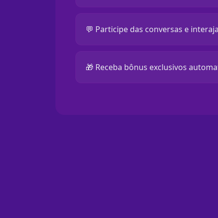
💬 Participe das conversas e interaj
🎁 Receba bônus exclusivos autom