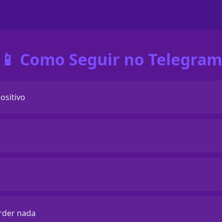
📱 Como Seguir no Telegram
ositivo
erder nada