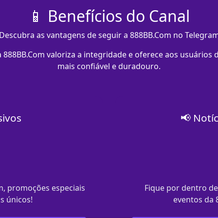
📱 Benefícios do Canal
Descubra as vantagens de seguir a 888BB.Com no Telegra
a 888BB.Com valoriza a integridade e oferece aos usuários
mais confiável e duradouro.
sivos
📢 Notí
m, promoções especiais
Fique por dentro d
s únicos!
eventos da 