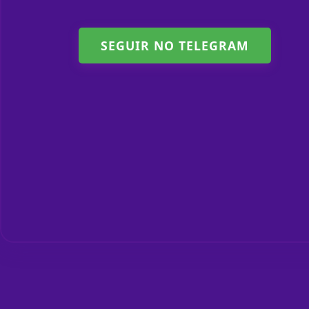
SEGUIR NO TELEGRAM