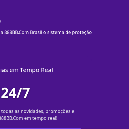
m
 da 888BB.Com Brasil o sistema de proteção
cias em Tempo Real
24/7
e todas as novidades, promoções e
888BB.Com em tempo real!