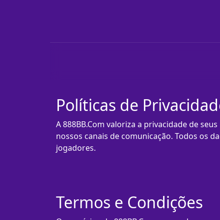
Políticas de Privacida
A 888BB.Com valoriza a privacidade de seu
nossos canais de comunicação. Todos os dad
jogadores.
Termos e Condições