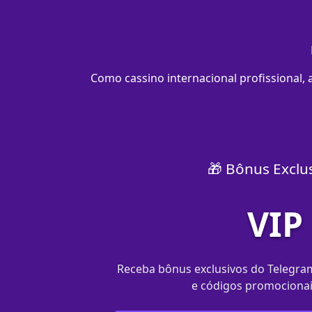
Como cassino internacional profissional, 
🎁 Bônus Exclu
VIP
Receba bônus exclusivos do Telegra
e códigos promocionai