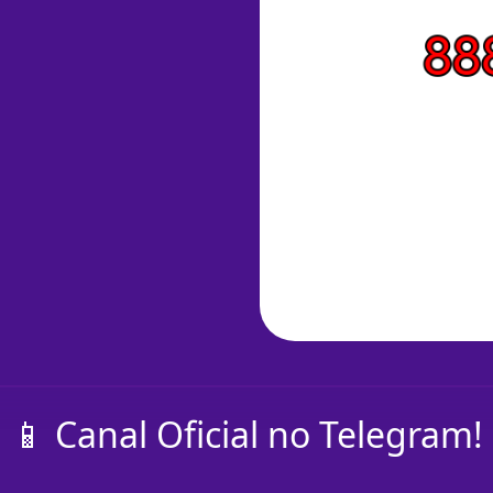
📱 Canal Oficial no Telegram!