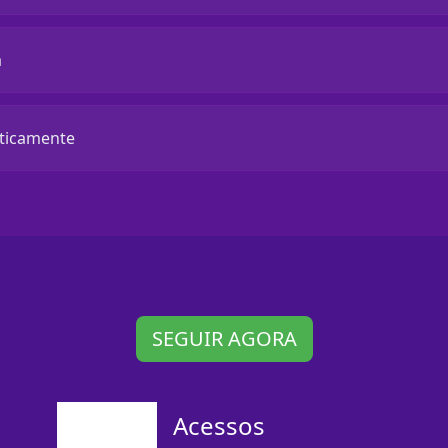
a
aticamente
SEGUIR AGORA
Acessos