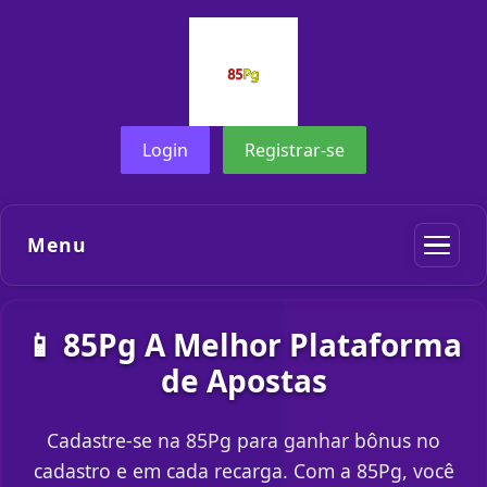
Login
Registrar-se
Menu
📱 85Pg A Melhor Plataforma
de Apostas
Cadastre-se na 85Pg para ganhar bônus no
cadastro e em cada recarga. Com a 85Pg, você