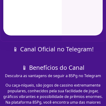
📱 Canal Oficial no Telegram!
📱 Benefícios do Canal
Descubra as vantagens de seguir a 85Pg no Telegram
Ou caça-níqueis, são jogos de cassino extremamente
populares, conhecidos pela sua facilidade de jogar,
gráficos vibrantes e possibilidade de prêmios enormes.
Na plataforma 85Pg, você encontra uma das maiores