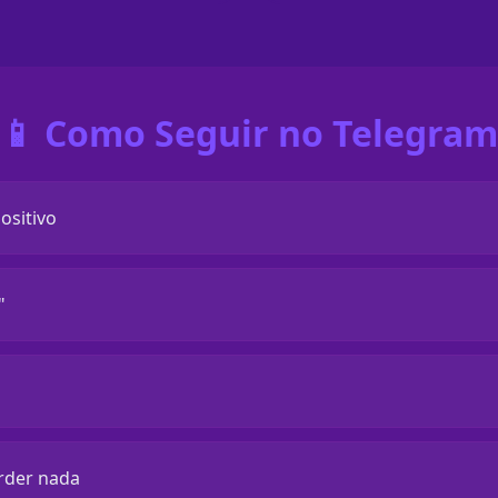
📱 Como Seguir no Telegram
ositivo
"
erder nada