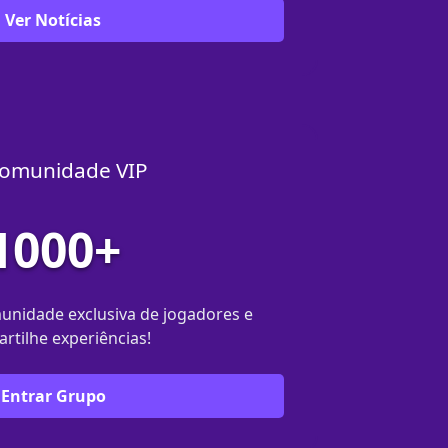
Ver Notícias
Comunidade VIP
1000+
unidade exclusiva de jogadores e
rtilhe experiências!
Entrar Grupo