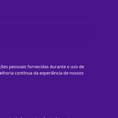
ções pessoais fornecidas durante o uso de
elhoria contínua da experiência de nossos