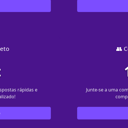
reto
👥 
t
espostas rápidas e
Junte-se a uma com
lizado!
compa
e