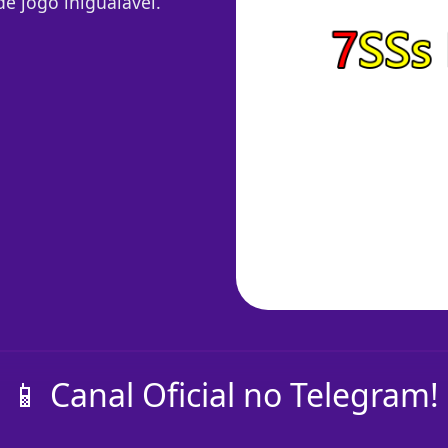
e jogo inigualável.
📱 Canal Oficial no Telegram!