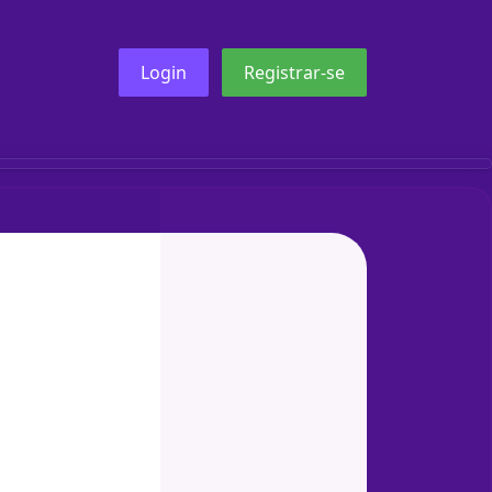
Login
Registrar-se