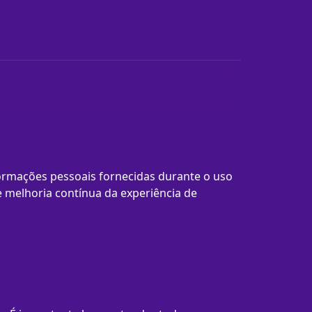
formações pessoais fornecidas durante o uso
e melhoria contínua da experiência de