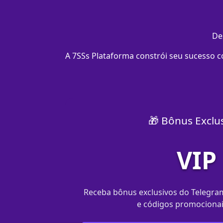
De
A 7SSs Plataforma constrói seu sucesso c
🎁 Bônus Exclu
VIP
Receba bônus exclusivos do Telegra
e códigos promocionai