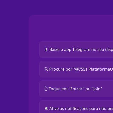
📱 Baixe o app Telegram no seu disp
🔍 Procure por "@7SSs PlataformaOf
👆 Toque em "Entrar" ou "Join"
🔔 Ative as notificações para não p