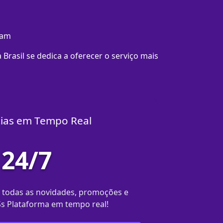
ram
rasil se dedica a oferecer o serviço mais
cias em Tempo Real
24/7
e todas as novidades, promoções e
Ss Plataforma em tempo real!