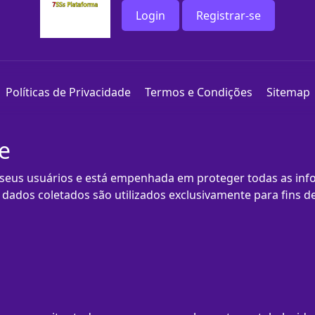
Login
Registrar-se
Políticas de Privacidade
Termos e Condições
Sitemap
de
e seus usuários e está empenhada em proteger todas as in
dados coletados são utilizados exclusivamente para fins d