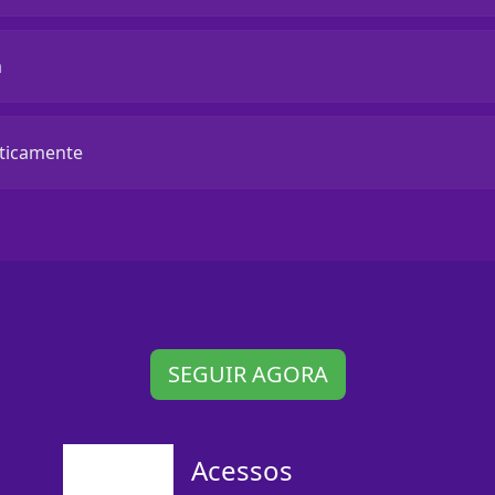
a
aticamente
SEGUIR AGORA
Acessos