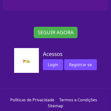
SEGUIR AGORA
Acessos
Login
Registrar-se
Políticas de Privacidade
Termos e Condições
Sitemap