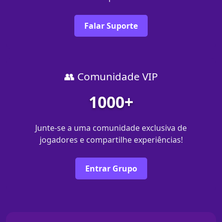
Falar Suporte
👥 Comunidade VIP
1000+
Junte-se a uma comunidade exclusiva de
jogadores e compartilhe experiências!
Entrar Grupo