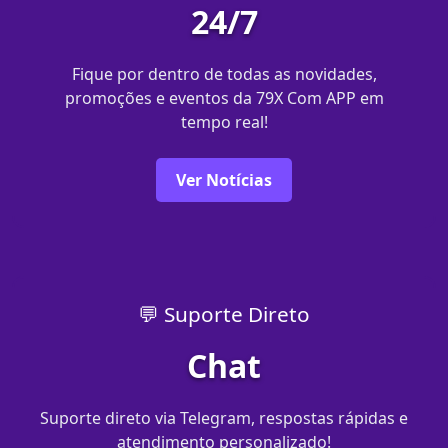
24/7
Fique por dentro de todas as novidades,
promoções e eventos da 79X Com APP em
tempo real!
Ver Notícias
💬 Suporte Direto
Chat
Suporte direto via Telegram, respostas rápidas e
atendimento personalizado!