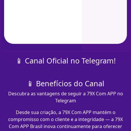
📱 Canal Oficial no Telegram!
📱 Benefícios do Canal
Descubra as vantagens de seguir a 79X Com APP no
Telegram
Desde sua criação, a 79X Com APP mantém o
compromisso com o cliente e a integridade — a 79X
Com APP Brasil inova continuamente para oferecer