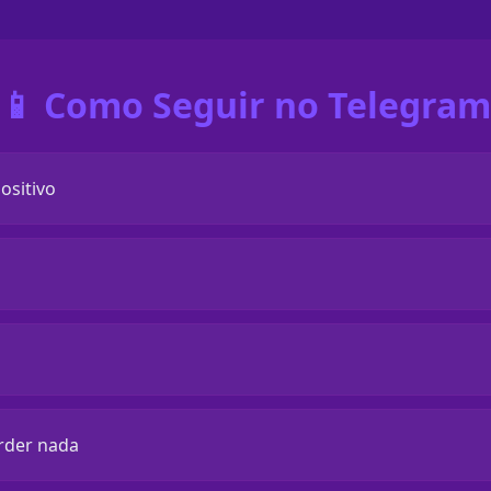
📱 Como Seguir no Telegram
ositivo
erder nada