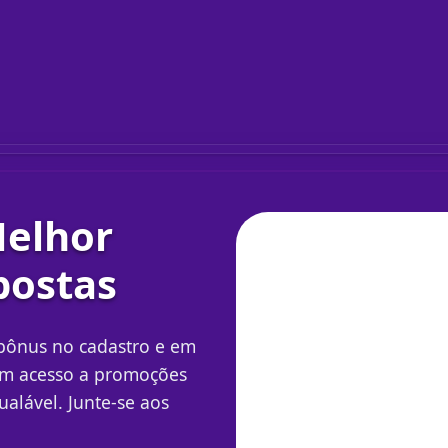
Melhor
postas
bônus no cadastro e em
em acesso a promoções
ualável. Junte-se aos