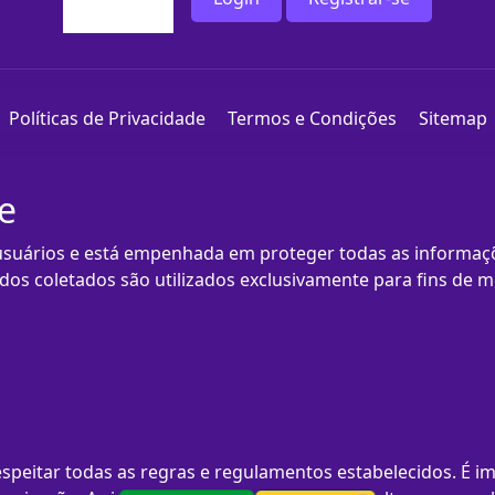
Políticas de Privacidade
Termos e Condições
Sitemap
de
 usuários e está empenhada em proteger todas as informaç
os coletados são utilizados exclusivamente para fins de m
peitar todas as regras e regulamentos estabelecidos. É im