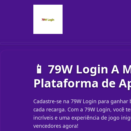
📱 79W Login A 
Plataforma de A
Cadastre-se na 79W Login para ganhar 
cada recarga. Com a 79W Login, você t
incríveis e uma experiência de jogo inig
vencedores agora!