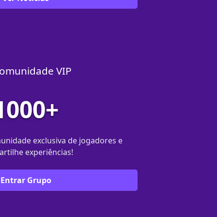
Comunidade VIP
1000+
unidade exclusiva de jogadores e
rtilhe experiências!
Entrar Grupo