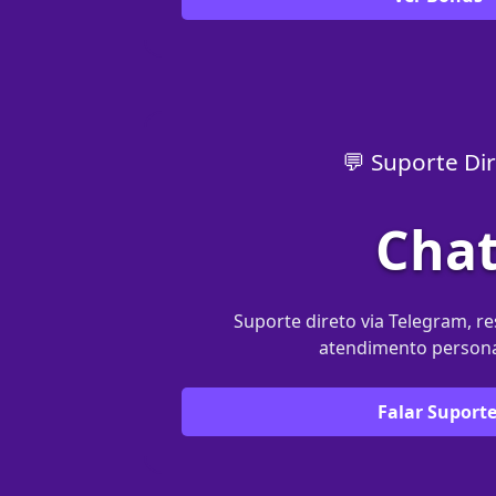
💬 Suporte Di
Cha
Suporte direto via Telegram, r
atendimento persona
Falar Suport