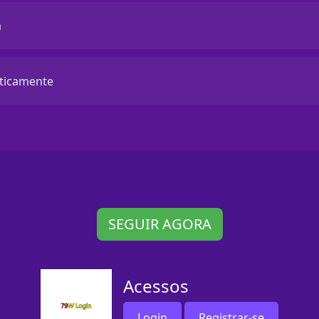
a
aticamente
SEGUIR AGORA
Acessos
Login
Registrar-se