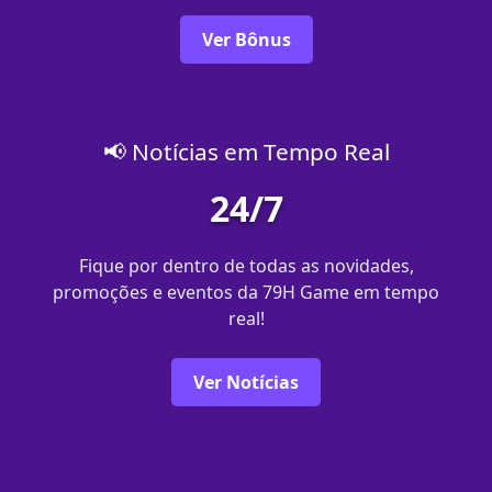
Ver Bônus
📢 Notícias em Tempo Real
24/7
Fique por dentro de todas as novidades,
promoções e eventos da 79H Game em tempo
real!
Ver Notícias