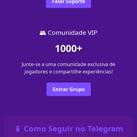
Falar Suporte
👥 Comunidade VIP
1000+
Junte-se a uma comunidade exclusiva de
jogadores e compartilhe experiências!
Entrar Grupo
📱 Como Seguir no Telegram