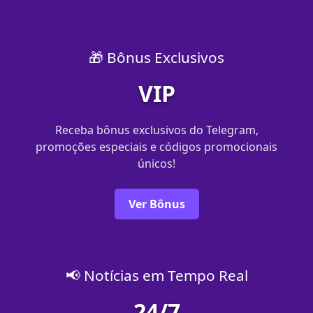
🎁 Bônus Exclusivos
VIP
Receba bônus exclusivos do Telegram,
promoções especiais e códigos promocionais
únicos!
Ver Bônus
📢 Notícias em Tempo Real
24/7