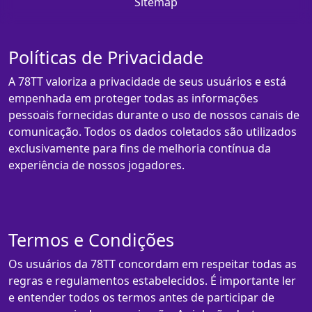
Sitemap
Políticas de Privacidade
A 78TT valoriza a privacidade de seus usuários e está
empenhada em proteger todas as informações
pessoais fornecidas durante o uso de nossos canais de
comunicação. Todos os dados coletados são utilizados
exclusivamente para fins de melhoria contínua da
experiência de nossos jogadores.
Termos e Condições
Os usuários da 78TT concordam em respeitar todas as
regras e regulamentos estabelecidos. É importante ler
e entender todos os termos antes de participar de