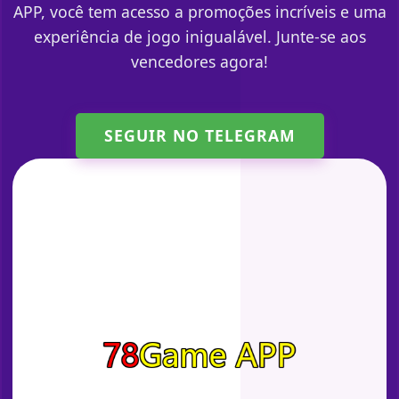
APP, você tem acesso a promoções incríveis e uma
experiência de jogo inigualável. Junte-se aos
vencedores agora!
SEGUIR NO TELEGRAM