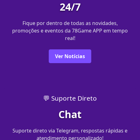
24/7
Fique por dentro de todas as novidades,
promoções e eventos da 78Game APP em tempo
real!
Ver Notícias
💬 Suporte Direto
Chat
Suporte direto via Telegram, respostas rápidas e
atendimento personalizado!