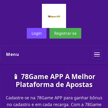
Login
Registrar-se
Menu
📱 78Game APP A Melhor
Plataforma de Apostas
Cadastre-se na 78Game APP para ganhar bônus
no cadastro e em cada recarga. Com a 78Game