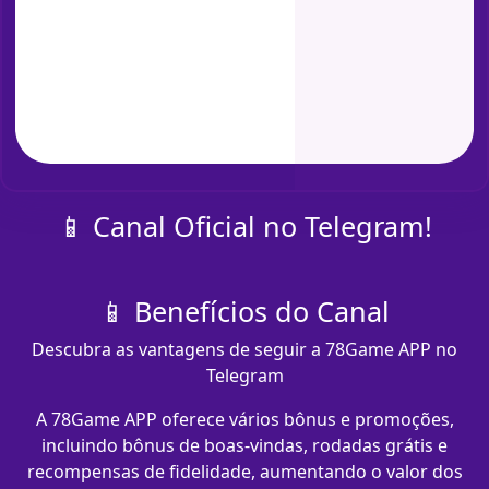
📱 Canal Oficial no Telegram!
📱 Benefícios do Canal
Descubra as vantagens de seguir a 78Game APP no
Telegram
A 78Game APP oferece vários bônus e promoções,
incluindo bônus de boas-vindas, rodadas grátis e
recompensas de fidelidade, aumentando o valor dos