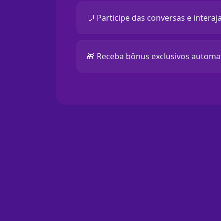
💬 Participe das conversas e interaj
🎁 Receba bônus exclusivos autom