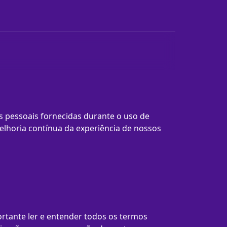
s pessoais fornecidas durante o uso de
elhoria contínua da experiência de nossos
rtante ler e entender todos os termos