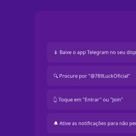
📱 Baixe o app Telegram no seu disp
🔍 Procure por "@789LuckOficial"
👆 Toque em "Entrar" ou "Join"
🔔 Ative as notificações para não p