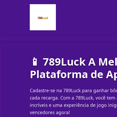
📱 789Luck A Me
Plataforma de A
Cadastre-se na 789Luck para ganhar bô
cada recarga. Com a 789Luck, você tem
incríveis e uma experiência de jogo inig
vencedores agora!