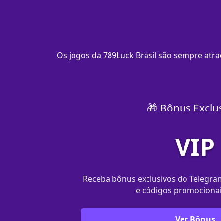
Os jogos da 789Luck Brasil são sempre atra
🎁 Bônus Exclu
VIP
Receba bônus exclusivos do Telegra
e códigos promocionai
Ver Bônus