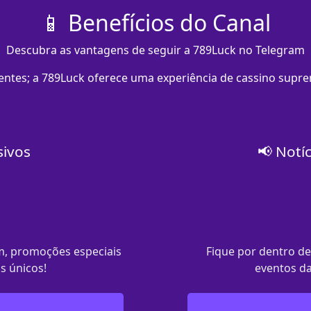
📱 Benefícios do Canal
Descubra as vantagens de seguir a 789Luck no Telegram
entes; a 789Luck oferece uma experiência de cassino supre
sivos
📢 Notí
m, promoções especiais
Fique por dentro d
s únicos!
eventos d