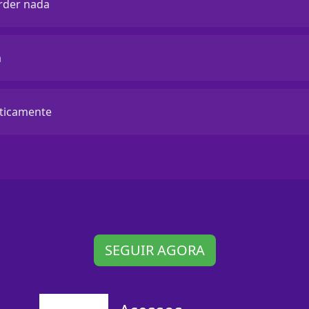
erder nada
a
aticamente
SEGUIR AGORA