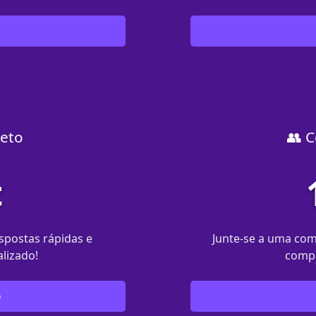
reto
👥 
t
espostas rápidas e
Junte-se a uma com
lizado!
compa
e