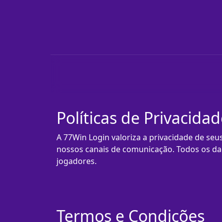
Políticas de Privacida
A 77Win Login valoriza a privacidade de se
nossos canais de comunicação. Todos os dad
jogadores.
Termos e Condições