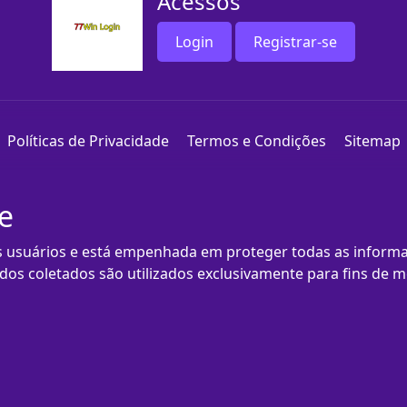
Acessos
Login
Registrar-se
Políticas de Privacidade
Termos e Condições
Sitemap
de
us usuários e está empenhada em proteger todas as inform
os coletados são utilizados exclusivamente para fins de m