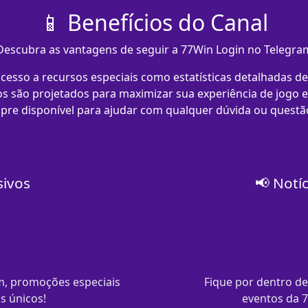
📱 Benefícios do Canal
Descubra as vantagens de seguir a 77Win Login no Telegra
cesso a recursos especiais como estatísticas detalhadas d
rsos são projetados para maximizar sua experiência de jog
pre disponível para ajudar com qualquer dúvida ou questã
sivos
📢 Notí
m, promoções especiais
Fique por dentro d
s únicos!
eventos da 