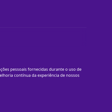
ações pessoais fornecidas durante o uso de
elhoria contínua da experiência de nossos