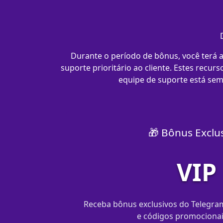
Durante o período de bônus, você terá a
suporte prioritário ao cliente. Estes recu
equipe de suporte está sem
🎁 Bônus Exclu
VIP
Receba bônus exclusivos do Telegra
e códigos promocionai