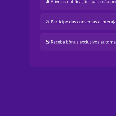
🔔 Ative as notificações para não p
💬 Participe das conversas e interaj
🎁 Receba bônus exclusivos autom