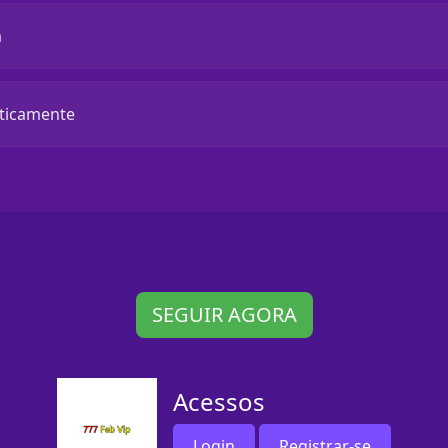
a
aticamente
SEGUIR AGORA
Acessos
Login
Registrar-se