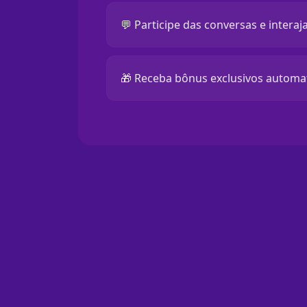
💬 Participe das conversas e interaj
🎁 Receba bônus exclusivos autom