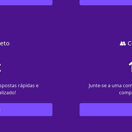
reto
👥 
t
espostas rápidas e
Junte-se a uma com
lizado!
compa
e