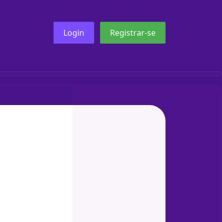
Login
Registrar-se