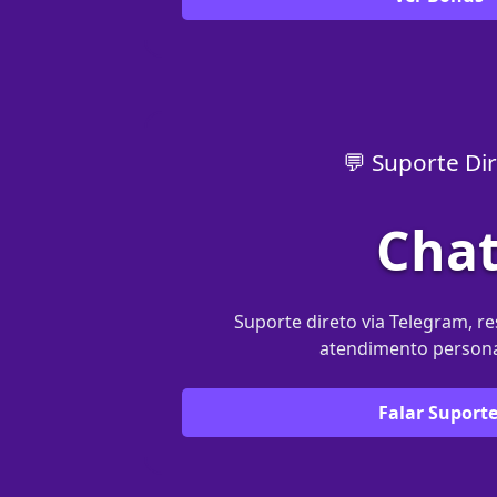
💬 Suporte Di
Cha
Suporte direto via Telegram, r
atendimento persona
Falar Suport