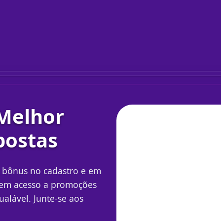
 Melhor
postas
r bônus no cadastro e em
 tem acesso a promoções
ualável. Junte-se aos