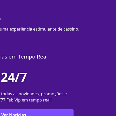
m
uma experiência estimulante de cassino.
cias em Tempo Real
24/7
e todas as novidades, promoções e
777 Feb Vip em tempo real!
Ver Notícias