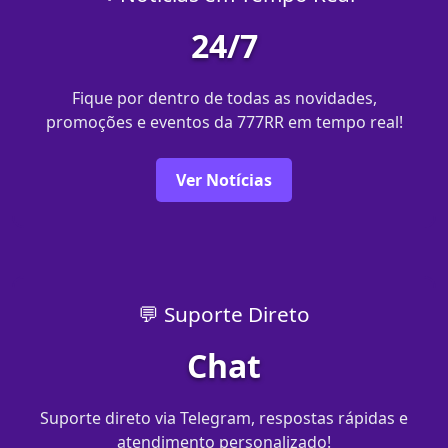
24/7
Fique por dentro de todas as novidades,
promoções e eventos da 777RR em tempo real!
Ver Notícias
💬 Suporte Direto
Chat
Suporte direto via Telegram, respostas rápidas e
atendimento personalizado!