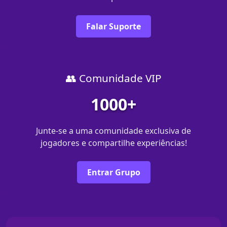
Falar Suporte
👥 Comunidade VIP
1000+
Junte-se a uma comunidade exclusiva de
jogadores e compartilhe experiências!
Entrar Grupo