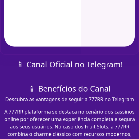
📱 Canal Oficial no Telegram!
📱 Benefícios do Canal
Descubra as vantagens de seguir a 777RR no Telegram
A 777RR plataforma se destaca no cenário dos cassinos
online por oferecer uma experiência completa e segura
aos seus usuários. No caso dos Fruit Slots, a 777RR
combina o charme clássico com recursos modernos,