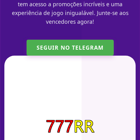
tem acesso a promoções incríveis e uma
experiência de jogo inigualável. Junte-se aos
vencedores agora!
SEGUIR NO TELEGRAM