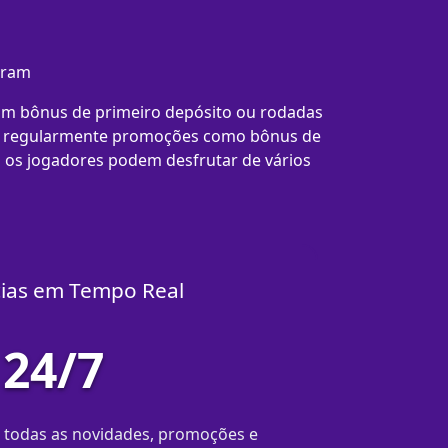
gram
 um bônus de primeiro depósito ou rodadas
niza regularmente promoções como bônus de
 os jogadores podem desfrutar de vários
cias em Tempo Real
24/7
e todas as novidades, promoções e