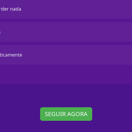
erder nada
a
aticamente
SEGUIR AGORA