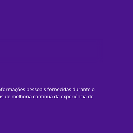
informações pessoais fornecidas durante o
ns de melhoria contínua da experiência de