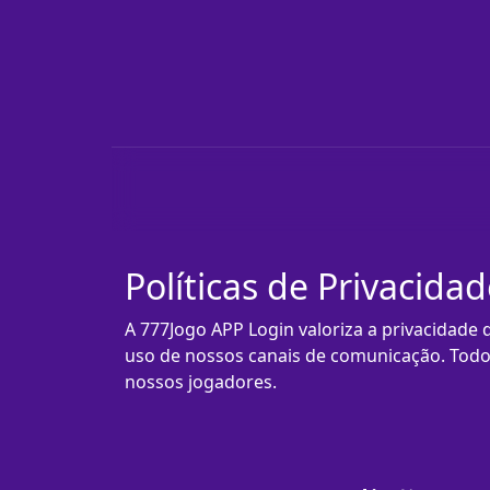
Políticas de Privacida
A 777Jogo APP Login valoriza a privacidade
uso de nossos canais de comunicação. Todos
nossos jogadores.