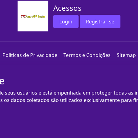
Acessos
Login
Registrar-se
Políticas de Privacidade
Termos e Condições
Sitemap
de
 de seus usuários e está empenhada em proteger todas as 
 os dados coletados são utilizados exclusivamente para fi