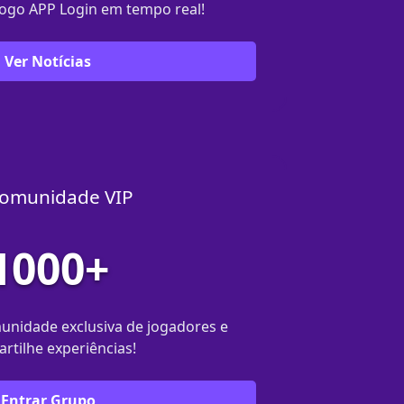
Jogo APP Login em tempo real!
Ver Notícias
Comunidade VIP
1000+
unidade exclusiva de jogadores e
rtilhe experiências!
Entrar Grupo