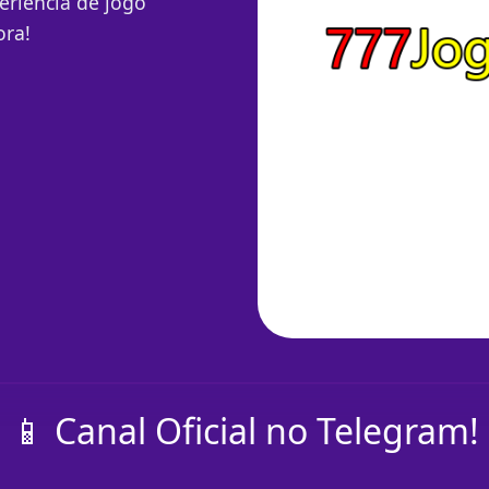
eriência de jogo
ora!
📱 Canal Oficial no Telegram!