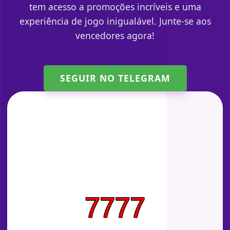
tem acesso a promoções incríveis e uma
experiência de jogo inigualável. Junte-se aos
vencedores agora!
SEGUIR NO TELEGRAM