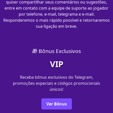
quiser compartilhar seus comentários ou sugestões,
entre em contato com a equipe de suporte ao jogador
por telefone, e-mail, telegrama e e-mail.
Responderemos o mais rápido possível e retornaremos
sua ligação em breve.
🎁 Bônus Exclusivos
VIP
Receba bônus exclusivos do Telegram,
promoções especiais e códigos promocionais
únicos!
Ver Bônus