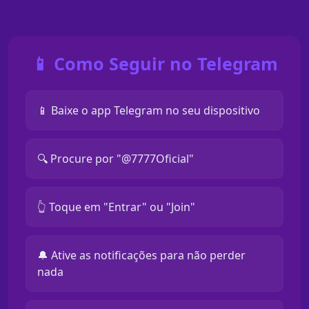
📱 Como Seguir no Telegram
📱 Baixe o app Telegram no seu dispositivo
🔍 Procure por "@7777Oficial"
👆 Toque em "Entrar" ou "Join"
🔔 Ative as notificações para não perder
nada