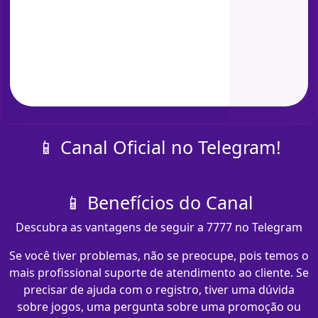
📱 Canal Oficial no Telegram!
📱 Benefícios do Canal
Descubra as vantagens de seguir a 7777 no Telegram
Se você tiver problemas, não se preocupe, pois temos o
mais profissional suporte de atendimento ao cliente. Se
precisar de ajuda com o registro, tiver uma dúvida
sobre jogos, uma pergunta sobre uma promoção ou