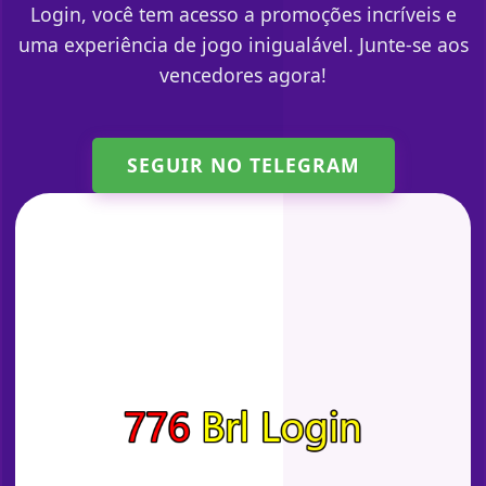
Login, você tem acesso a promoções incríveis e
uma experiência de jogo inigualável. Junte-se aos
vencedores agora!
SEGUIR NO TELEGRAM