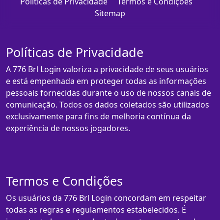
Políticas de Privacidade
Termos e Condições
Sitemap
Políticas de Privacidade
A 776 Brl Login valoriza a privacidade de seus usuários
e está empenhada em proteger todas as informações
pessoais fornecidas durante o uso de nossos canais de
comunicação. Todos os dados coletados são utilizados
exclusivamente para fins de melhoria contínua da
experiência de nossos jogadores.
Termos e Condições
Os usuários da 776 Brl Login concordam em respeitar
todas as regras e regulamentos estabelecidos. É