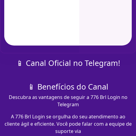
📱 Canal Oficial no Telegram!
📱 Benefícios do Canal
Descubra as vantagens de seguir a 776 Brl Login no
Telegram
A 776 Brl Login se orgulha do seu atendimento ao
cliente ágil e eficiente. Você pode falar com a equipe de
suporte via