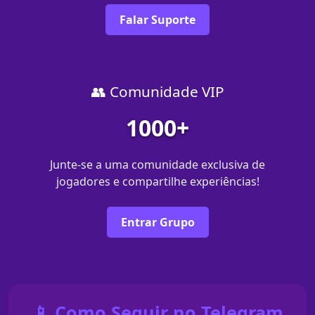
Falar Suporte
👥 Comunidade VIP
1000+
Junte-se a uma comunidade exclusiva de
jogadores e compartilhe experiências!
Entrar Grupo
📱 Como Seguir no Telegram