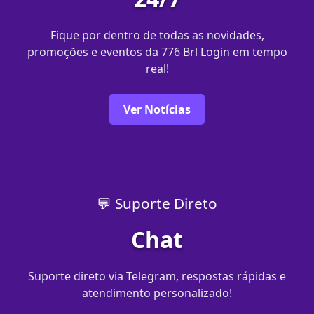
Fique por dentro de todas as novidades,
promoções e eventos da 776 Brl Login em tempo
real!
Ver Notícias
💬 Suporte Direto
Chat
Suporte direto via Telegram, respostas rápidas e
atendimento personalizado!