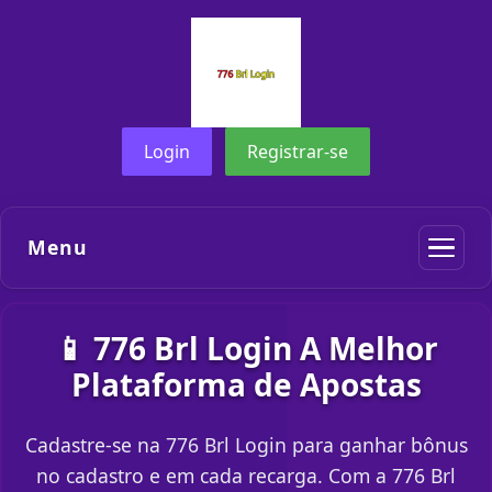
Login
Registrar-se
Menu
📱 776 Brl Login A Melhor
Plataforma de Apostas
Cadastre-se na 776 Brl Login para ganhar bônus
no cadastro e em cada recarga. Com a 776 Brl