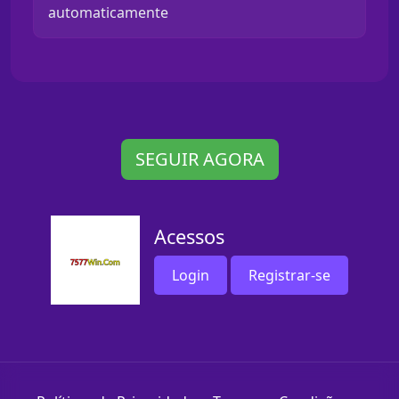
automaticamente
SEGUIR AGORA
Acessos
Login
Registrar-se