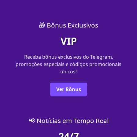
🎁 Bônus Exclusivos
VIP
Receba bônus exclusivos do Telegram,
promoções especiais e códigos promocionais
únicos!
Ver Bônus
📢 Notícias em Tempo Real
24/7