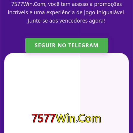
7577Win.Com, você tem acesso a promoções
incríveis e uma experiência de jogo inigualável.
Junte-se aos vencedores agora!
SEGUIR NO TELEGRAM