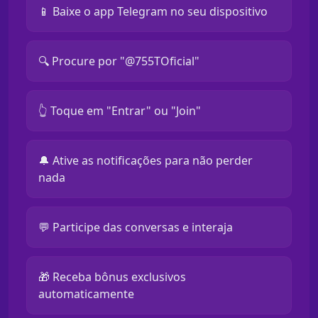
📱 Baixe o app Telegram no seu dispositivo
🔍 Procure por "@755TOficial"
👆 Toque em "Entrar" ou "Join"
🔔 Ative as notificações para não perder
nada
💬 Participe das conversas e interaja
🎁 Receba bônus exclusivos
automaticamente