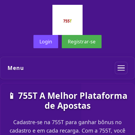
Login
Registrar-se
Menu
📱 755T A Melhor Plataforma
de Apostas
Cadastre-se na 755T para ganhar bônus no
cadastro e em cada recarga. Com a 755T, você