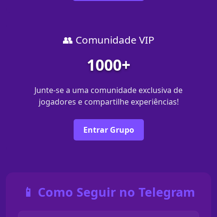
👥 Comunidade VIP
1000+
Junte-se a uma comunidade exclusiva de
jogadores e compartilhe experiências!
Entrar Grupo
📱 Como Seguir no Telegram