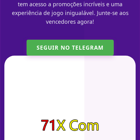
tem acesso a promoções incríveis e uma
experiência de jogo inigualável. Junte-se aos
vencedores agora!
SEGUIR NO TELEGRAM