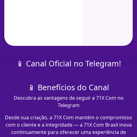
📱 Canal Oficial no Telegram!
📱 Benefícios do Canal
Descubra as vantagens de seguir a 71X Com no
Telegram
Desde sua criação, a 71X Com mantém o compromisso
com o cliente e a integridade — a 71X Com Brasil inova
continuamente para oferecer uma experiência de