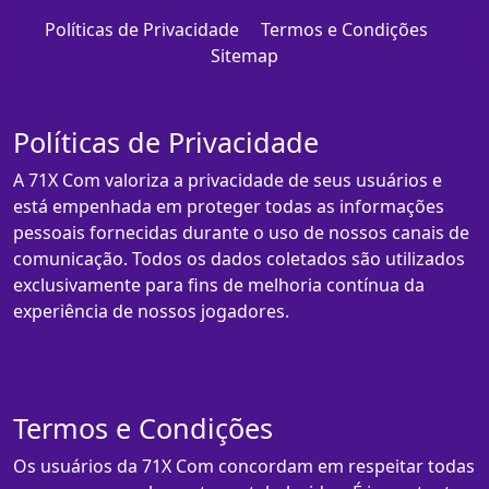
Políticas de Privacidade
Termos e Condições
Sitemap
Políticas de Privacidade
A 71X Com valoriza a privacidade de seus usuários e
está empenhada em proteger todas as informações
pessoais fornecidas durante o uso de nossos canais de
comunicação. Todos os dados coletados são utilizados
exclusivamente para fins de melhoria contínua da
experiência de nossos jogadores.
Termos e Condições
Os usuários da 71X Com concordam em respeitar todas