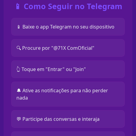
📱 Como Seguir no Telegram
📱 Baixe o app Telegram no seu dispositivo
🔍 Procure por "@71X ComOficial"
👆 Toque em "Entrar" ou "Join"
🔔 Ative as notificações para não perder
nada
💬 Participe das conversas e interaja