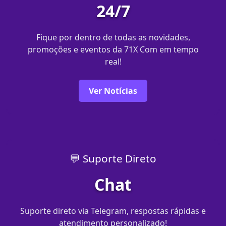
24/7
Fique por dentro de todas as novidades,
promoções e eventos da 71X Com em tempo
real!
Ver Notícias
💬 Suporte Direto
Chat
Suporte direto via Telegram, respostas rápidas e
atendimento personalizado!