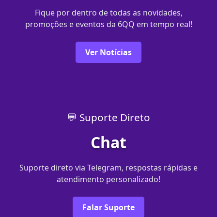
Fique por dentro de todas as novidades,
promoções e eventos da 6QQ em tempo real!
Ver Notícias
💬 Suporte Direto
Chat
Suporte direto via Telegram, respostas rápidas e
atendimento personalizado!
Falar Suporte