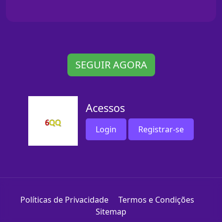
SEGUIR AGORA
Acessos
Login
Registrar-se
Políticas de Privacidade
Termos e Condições
Sitemap