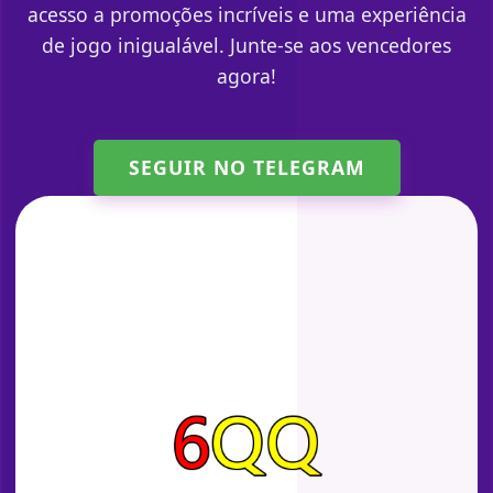
acesso a promoções incríveis e uma experiência
de jogo inigualável. Junte-se aos vencedores
agora!
SEGUIR NO TELEGRAM