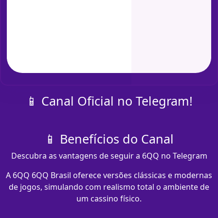
📱 Canal Oficial no Telegram!
📱 Benefícios do Canal
Descubra as vantagens de seguir a 6QQ no Telegram
A 6QQ 6QQ Brasil oferece versões clássicas e modernas
de jogos, simulando com realismo total o ambiente de
um cassino físico.