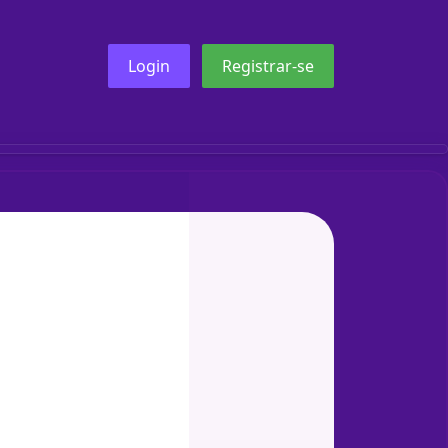
Login
Registrar-se