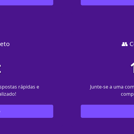
reto
👥 
t
espostas rápidas e
Junte-se a uma com
lizado!
compa
e