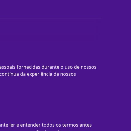
essoais fornecidas durante o uso de nossos
 contínua da experiência de nossos
nte ler e entender todos os termos antes