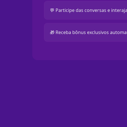
💬 Participe das conversas e interaj
🎁 Receba bônus exclusivos autom