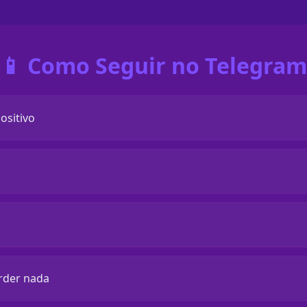
📱 Como Seguir no Telegram
ositivo
erder nada