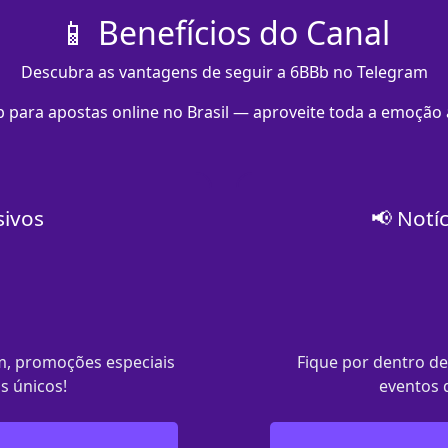
📱 Benefícios do Canal
Descubra as vantagens de seguir a 6BBb no Telegram
 para apostas online no Brasil — aproveite toda a emoção a
sivos
📢 Notí
m, promoções especiais
Fique por dentro d
s únicos!
eventos 