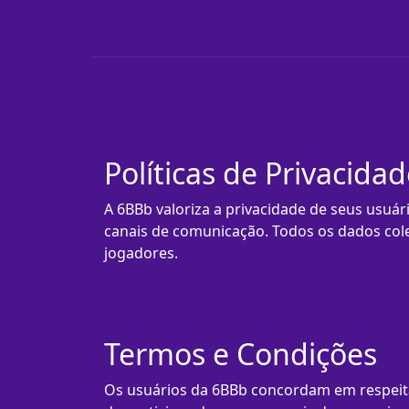
Políticas de Privacida
A 6BBb valoriza a privacidade de seus usuá
canais de comunicação. Todos os dados cole
jogadores.
Termos e Condições
Os usuários da 6BBb concordam em respeitar