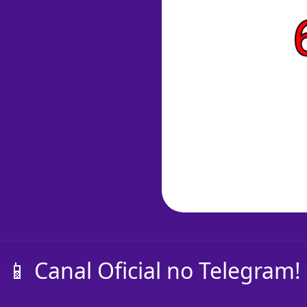
📱 Canal Oficial no Telegram!