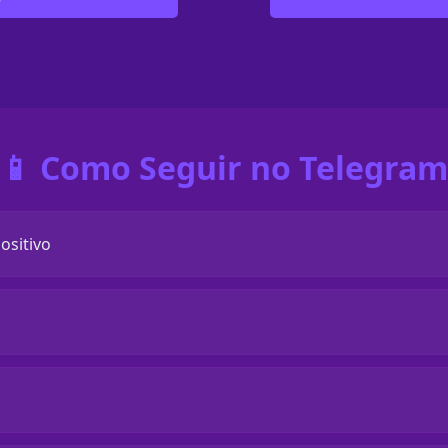
📱 Como Seguir no Telegram
ositivo