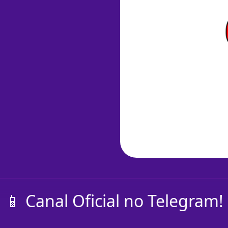
📱 Canal Oficial no Telegram!