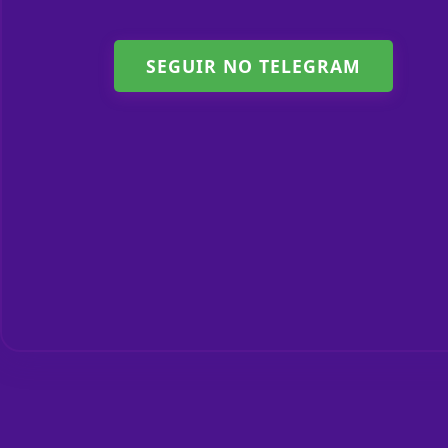
SEGUIR NO TELEGRAM