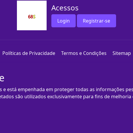
Acessos
Login
Registrar-se
Políticas de Privacidade
Termos e Condições
Sitemap
de
ios e está empenhada em proteger todas as informações pe
tados são utilizados exclusivamente para fins de melhoria