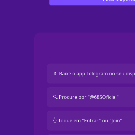
📱 Baixe o app Telegram no seu disp
🔍 Procure por "@68SOficial"
👆 Toque em "Entrar" ou "Join"