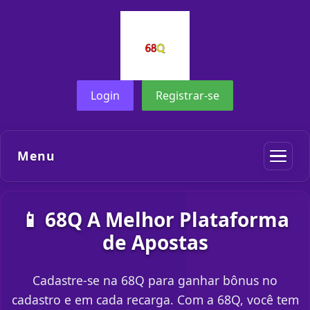
Login
Registrar-se
Menu
📱 68Q A Melhor Plataforma
de Apostas
Cadastre-se na 68Q para ganhar bônus no
cadastro e em cada recarga. Com a 68Q, você tem