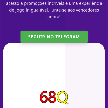
acesso a promoções incríveis e uma experiência
de jogo inigualável. Junte-se aos vencedores
agora!
SEGUIR NO TELEGRAM