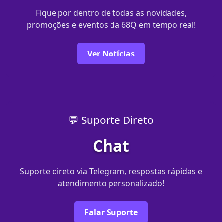
Fique por dentro de todas as novidades,
promoções e eventos da 68Q em tempo real!
Ver Notícias
💬 Suporte Direto
Chat
Suporte direto via Telegram, respostas rápidas e
atendimento personalizado!
Falar Suporte