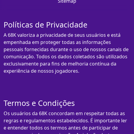
Sitemap
Políticas de Privacidade
A 68K valoriza a privacidade de seus usuários e está
empenhada em proteger todas as informações
pessoais fornecidas durante o uso de nossos canais de
comunicação. Todos os dados coletados são utilizados
exclusivamente para fins de melhoria contínua da
experiência de nossos jogadores.
Termos e Condições
Os usuários da 68K concordam em respeitar todas as
regras e regulamentos estabelecidos. É importante ler
e entender todos os termos antes de participar de