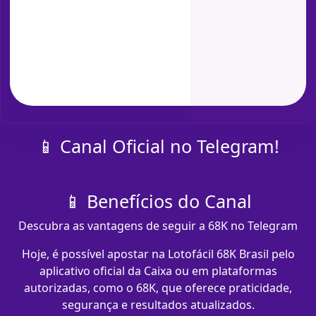
📱 Canal Oficial no Telegram!
📱 Benefícios do Canal
Descubra as vantagens de seguir a 68K no Telegram
Hoje, é possível apostar na Lotofácil 68K Brasil pelo
aplicativo oficial da Caixa ou em plataformas
autorizadas, como o 68K, que oferece praticidade,
segurança e resultados atualizados.