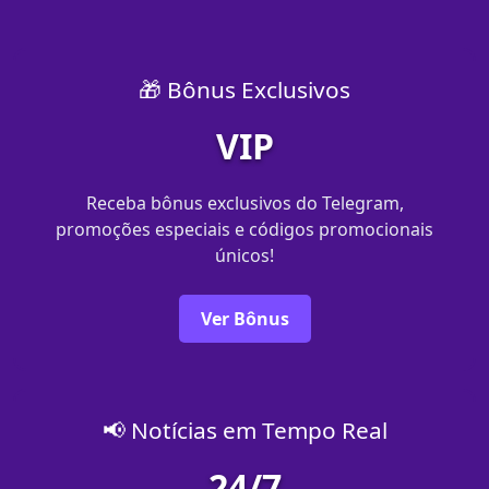
🎁 Bônus Exclusivos
VIP
Receba bônus exclusivos do Telegram,
promoções especiais e códigos promocionais
únicos!
Ver Bônus
📢 Notícias em Tempo Real
24/7