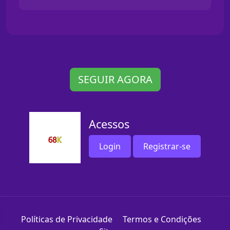
SEGUIR AGORA
Acessos
Login
Registrar-se
Políticas de Privacidade
Termos e Condições