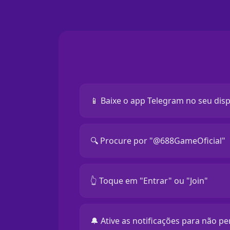
📱 Baixe o app Telegram no seu disp
🔍 Procure por "@688GameOficial"
👆 Toque em "Entrar" ou "Join"
🔔 Ative as notificações para não p