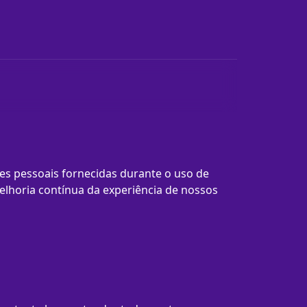
es pessoais fornecidas durante o uso de
elhoria contínua da experiência de nossos