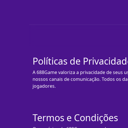
Políticas de Privacida
A 688Game valoriza a privacidade de seus 
nossos canais de comunicação. Todos os dad
jogadores.
Termos e Condições