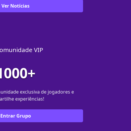
Ver Notícias
Comunidade VIP
1000+
unidade exclusiva de jogadores e
rtilhe experiências!
Entrar Grupo