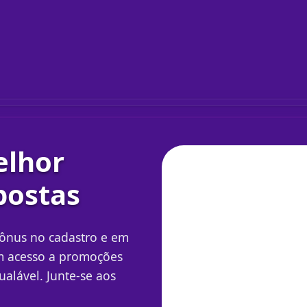
elhor
postas
ônus no cadastro e em
m acesso a promoções
ualável. Junte-se aos