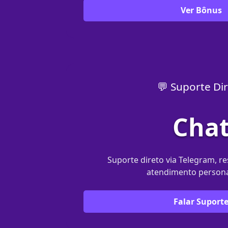
Ver Bônus
💬 Suporte Di
Cha
Suporte direto via Telegram, r
atendimento persona
Falar Suport