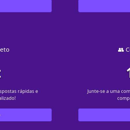
reto
👥 
t
espostas rápidas e
Junte-se a uma com
lizado!
compa
e