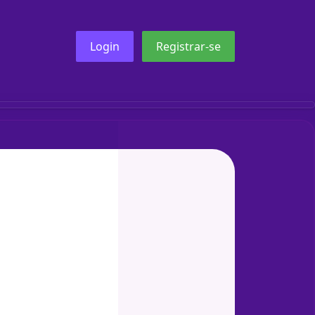
Login
Registrar-se