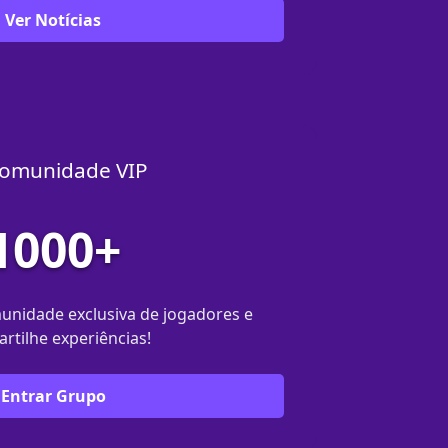
Ver Notícias
Comunidade VIP
1000+
unidade exclusiva de jogadores e
rtilhe experiências!
Entrar Grupo