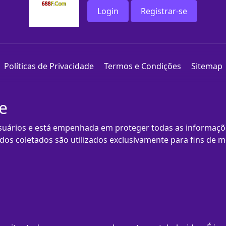
Login
Registrar-se
Políticas de Privacidade
Termos e Condições
Sitemap
de
usuários e está empenhada em proteger todas as informaçõ
os coletados são utilizados exclusivamente para fins de m