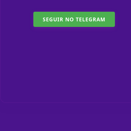
SEGUIR NO TELEGRAM