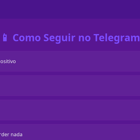
📱 Como Seguir no Telegram
ositivo
erder nada