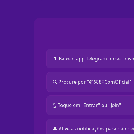
📱 Baixe o app Telegram no seu disp
🔍 Procure por "@688F.ComOficial"
👆 Toque em "Entrar" ou "Join"
🔔 Ative as notificações para não p