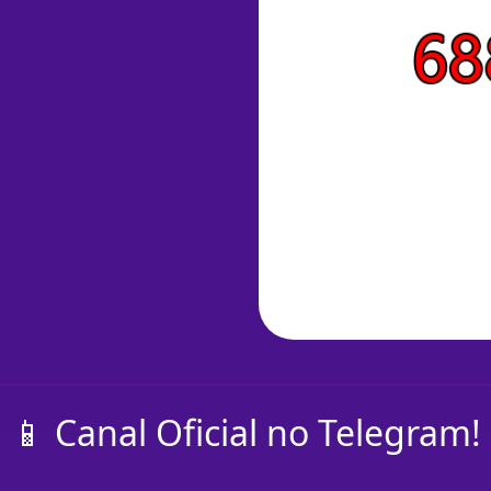
📱 Canal Oficial no Telegram!