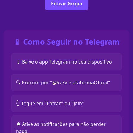
Entrar Grupo
📱 Como Seguir no Telegram
📱 Baixe o app Telegram no seu dispositivo
🔍 Procure por "@677V PlataformaOficial"
👆 Toque em "Entrar" ou "Join"
🔔 Ative as notificações para não perder
nada