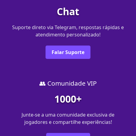
Chat
Suporte direto via Telegram, respostas rápidas e
atendimento personalizado!
Falar Suporte
👥 Comunidade VIP
1000+
Junte-se a uma comunidade exclusiva de
jogadores e compartilhe experiências!