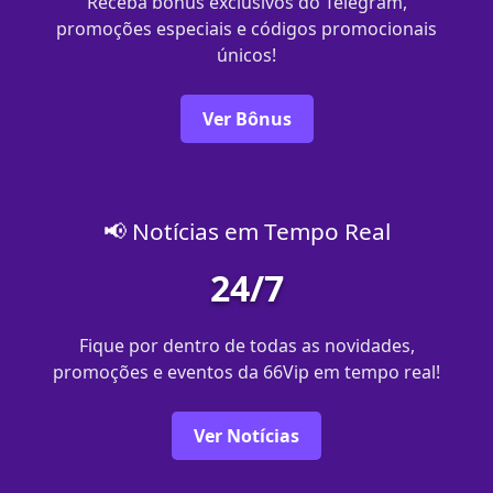
Receba bônus exclusivos do Telegram,
promoções especiais e códigos promocionais
únicos!
Ver Bônus
📢 Notícias em Tempo Real
24/7
Fique por dentro de todas as novidades,
promoções e eventos da 66Vip em tempo real!
Ver Notícias