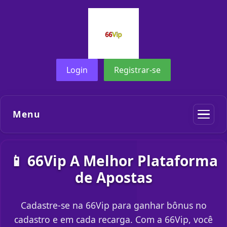
Login
Registrar-se
Menu
📱 66Vip A Melhor Plataforma
de Apostas
Cadastre-se na 66Vip para ganhar bônus no
cadastro e em cada recarga. Com a 66Vip, você