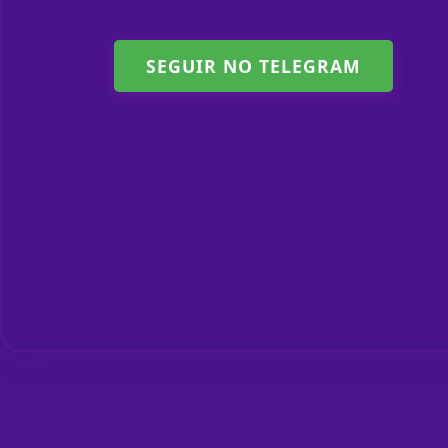
SEGUIR NO TELEGRAM