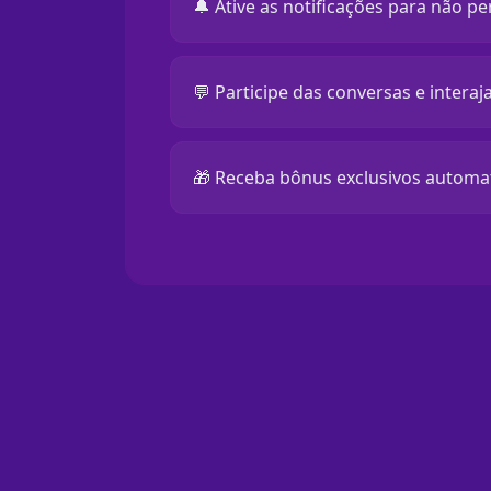
🔔 Ative as notificações para não p
💬 Participe das conversas e interaj
🎁 Receba bônus exclusivos autom