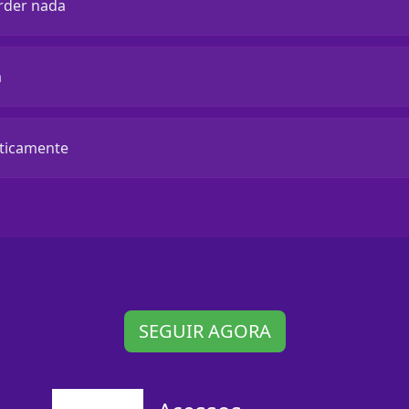
erder nada
a
aticamente
SEGUIR AGORA