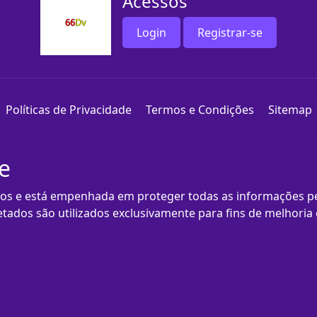
Acessos
Login
Registrar-se
Políticas de Privacidade
Termos e Condições
Sitemap
de
rios e está empenhada em proteger todas as informações p
tados são utilizados exclusivamente para fins de melhoria