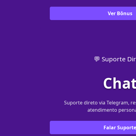
Ver Bônus
💬 Suporte Di
Cha
Suporte direto via Telegram, r
atendimento persona
Falar Suport