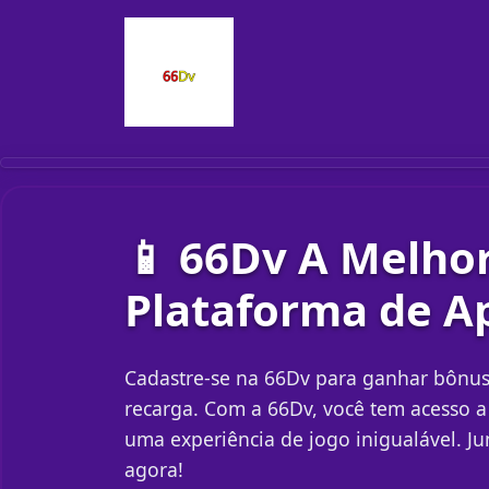
📱 66Dv A Melho
Plataforma de A
Cadastre-se na 66Dv para ganhar bônus
recarga. Com a 66Dv, você tem acesso a
uma experiência de jogo inigualável. J
agora!