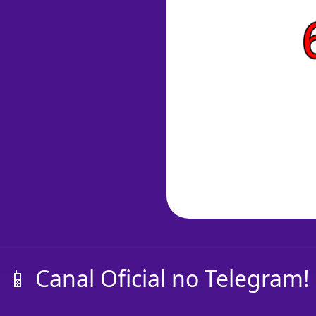
📱 Canal Oficial no Telegram!