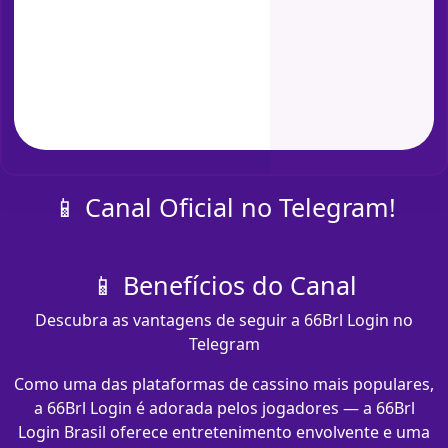
📱 Canal Oficial no Telegram!
📱 Benefícios do Canal
Descubra as vantagens de seguir a 66Brl Login no
Telegram
Como uma das plataformas de cassino mais populares,
a 66Brl Login é adorada pelos jogadores — a 66Brl
Login Brasil oferece entretenimento envolvente e uma