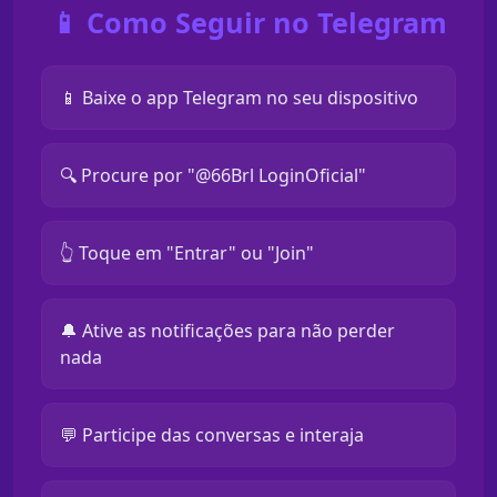
📱 Como Seguir no Telegram
📱 Baixe o app Telegram no seu dispositivo
🔍 Procure por "@66Brl LoginOficial"
👆 Toque em "Entrar" ou "Join"
🔔 Ative as notificações para não perder
nada
💬 Participe das conversas e interaja