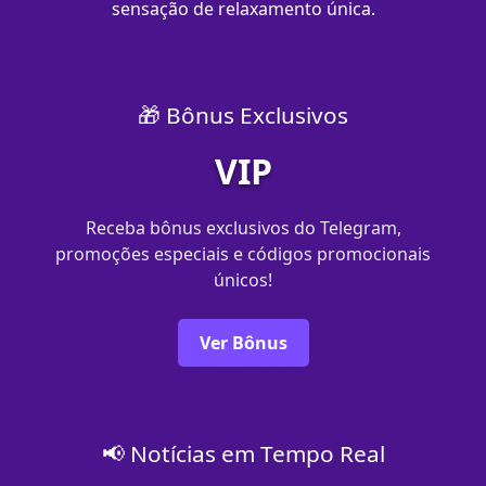
sensação de relaxamento única.
🎁 Bônus Exclusivos
VIP
Receba bônus exclusivos do Telegram,
promoções especiais e códigos promocionais
únicos!
Ver Bônus
📢 Notícias em Tempo Real