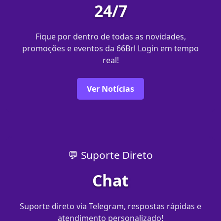
24/7
Fique por dentro de todas as novidades,
promoções e eventos da 66Brl Login em tempo
real!
Ver Notícias
💬 Suporte Direto
Chat
Suporte direto via Telegram, respostas rápidas e
atendimento personalizado!