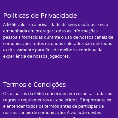
Políticas de Privacidade
A 6566 valoriza a privacidade de seus usuários e está
empenhada em proteger todas as informações
pessoais fornecidas durante o uso de nossos canais de
comunicação. Todos os dados coletados são utilizados
exclusivamente para fins de melhoria contínua da
experiência de nossos jogadores.
Termos e Condições
Os usuários da 6566 concordam em respeitar todas as
regras e regulamentos estabelecidos. É importante ler
e entender todos os termos antes de participar de
nossos canais de comunicação. A violação destes