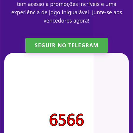
tem acesso a promoções incríveis e uma
experiência de jogo inigualável. Junte-se aos
vencedores agora!
SEGUIR NO TELEGRAM